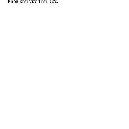
khoa khu vực Thủ Đức.