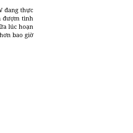
W đang thực
m đượm tình
iữa lúc hoạn
 hơn bao giờ