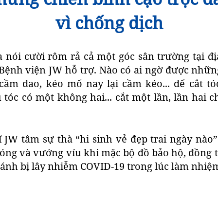
vì chống dịch
 nói cười rôm rả cả một góc sân trường tại đị
Bệnh viện JW hỗ trợ. Nào có ai ngờ được nhữn
ầm dao, kéo mổ nay lại cầm kéo... để cắt tó
tóc có một không hai... cắt một lần, lần hai c
ĩ JW tâm sự thà “hi sinh vẻ đẹp trai ngày nào
nóng và vướng víu khi mặc bộ đồ bảo hộ, đồng 
ránh bị lây nhiễm COVID-19 trong lúc làm nhiệm