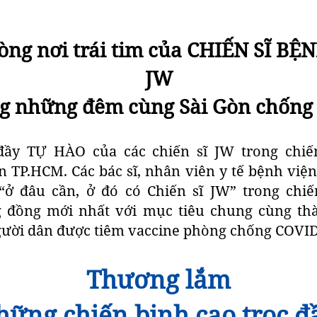
lòng nơi trái tim của CHIẾN SĨ BỆ
JW
g những đêm cùng Sài Gòn chống
 đầy TỰ HÀO của các chiến sĩ JW trong chiế
n TP.HCM. Các bác sĩ, nhân viên y tế bệnh viện
“ở đâu cần, ở đó có Chiến sĩ JW” trong chiế
 đồng mới nhất với mục tiêu chung cùng tha
ười dân được tiêm vaccine phòng chống COVID
Thương lắm
ững chiến binh cạo trọc 