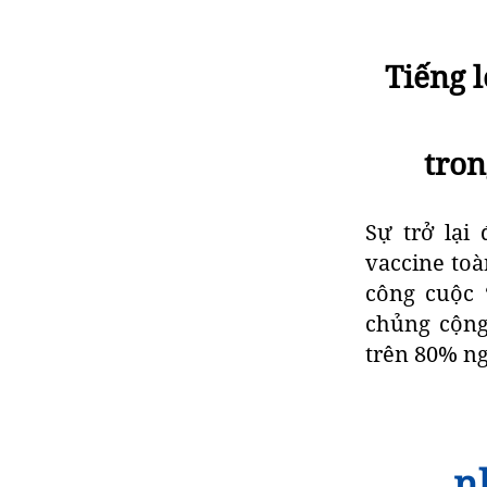
Tiếng 
tron
Sự trở lại
vaccine toà
công cuộc 
chủng cộng
trên 80% ng
nh