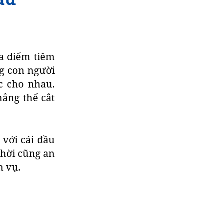
a điểm tiêm
g con người
c cho nhau.
hẳng thể cắt
” với cái đầu
thời cũng an
 vụ.