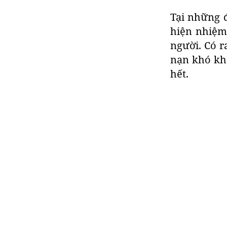
Tại những 
hiện nhiệm
người. Có r
nạn khó khă
hết.