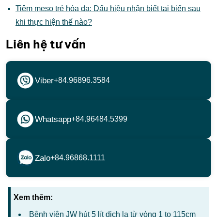
Tiêm meso trẻ hóa da: Dấu hiệu nhận biết tai biến sau
khi thực hiện thế nào?
Liên hệ tư vấn
Viber
+84.96896.3584
Whatsapp
+84.96484.5399
Zalo
+84.96868.1111
Xem thêm:
Bệnh viện JW hút 5 lít dịch lạ từ vòng 1 to 115cm