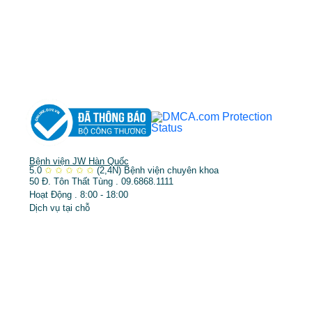
➤
Phẫu thuật thẩm mỹ
➤
Răng hàm mặt
➤
Trẻ hóa & điều trị da
Bệnh viện JW Hàn Quốc
5.0
✩
✩
✩
✩
✩
(2,4N)
Bệnh viện chuyên khoa
50 Đ. Tôn Thất Tùng . 09.6868.1111
Hoạt Động . 8:00 - 18:00
Dịch vụ tại chỗ