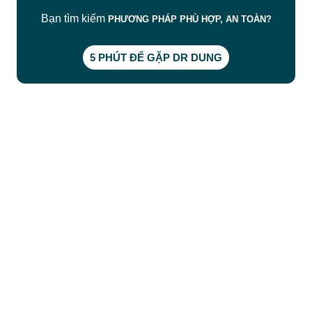
Bạn tìm kiếm
PHƯƠNG PHÁP PHÙ HỢP, AN TOÀN?
5 PHÚT ĐỂ GẶP DR DUNG
CÔNG TY TNHH BỆNH VIỆN JW HÀN QUỐC
50 Tôn Thất Tùng, Phường Bến Thành, TP.HCM
0968681111
-
0964845399
-
0936105764
cskh.benhvienjw@gmail.com
MST: 3602494834 do sở kế hoạch và đầu tư
TP.HCM cấp ngày 10/05/2011
DỊCH VỤ NỔI BẬT