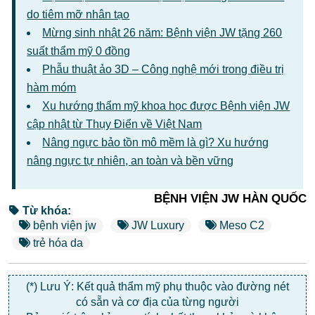
do tiêm mỡ nhân tạo
Mừng sinh nhật 26 năm: Bệnh viện JW tặng 260
suất thẩm mỹ 0 đồng
Phẫu thuật ảo 3D – Công nghệ mới trong điều trị
hàm móm
Xu hướng thẩm mỹ khoa học được Bệnh viện JW
cập nhật từ Thụy Điển về Việt Nam
Nâng ngực bảo tồn mô mềm là gì? Xu hướng
nâng ngực tự nhiên, an toàn và bền vững
BỆNH VIỆN JW HÀN QUỐC
Từ khóa:
bệnh viện jw
JW Luxury
Meso C2
trẻ hóa da
(*) Lưu Ý: Kết quả thẩm mỹ phụ thuộc vào đường nét
có sẵn và cơ địa của từng người