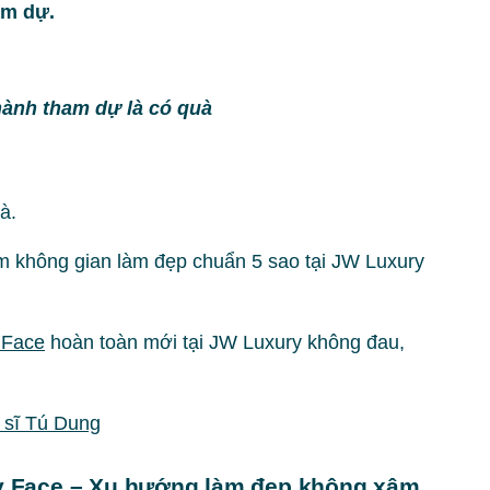
am dự.
ành tham dự là có quà
à.
ệm không gian làm đẹp chuẩn 5 sao tại JW Luxury
 Face
hoàn toàn mới tại JW Luxury không đau,
 sĩ Tú Dung
 Face – Xu hướng làm đẹp không xâm