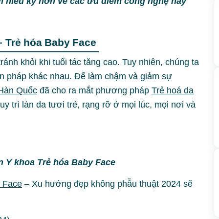
m hiểu kỹ hơn về các ưu điểm công nghệ này
– Trẻ hóa Baby Face
tránh khỏi khi tuổi tác tăng cao. Tuy nhiên, chúng ta
iện pháp khác nhau. Để làm chậm và giảm sự
 Hàn Quốc
đã cho ra mắt phương pháp
Trẻ hoá da
y trì làn da tươi trẻ, rạng rỡ ở mọi lúc, mọi nơi và
n Y khoa Trẻ hóa Baby Face
y Face
– Xu hướng đẹp không phẫu thuật 2024 sẽ