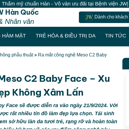
ẩn Hàn - Vô vàn ưu đãi tại Bệnh viện JW| 100% Khách đ
W Hàn Quốc
Dành cho khách
& Nhân văn
 HÀM MẶT
TRẺ HÓA & ĐIỀU TRỊ DA
TIN TỨC
hông phẫu thuật
»
Ra mắt công nghệ Meso C2 Baby
Meso C2 Baby Face – Xu
ẹp Không Xâm Lấn
y Face sẽ được diễn ra vào ngày 21/9/2024. Với
c rất nhiều tín đồ làm đẹp lựa chọn. Tái sinh
 em sở hữu làn da tươi trẻ, rạng rỡ và hoàn toàn