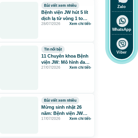
Bài viết xem nhiều
Zalo
Bệnh viện JW hút 5 lít
dịch lạ từ vòng 1 to
28/07/2026
Xem chi tiết
›
115cm do tiêm mỡ
WhatsApp
nhân tạo
Tin nổi bật
Viber
11 Chuyên khoa Bệnh
viện JW: Mô hình đa
27/07/2026
Xem chi tiết
›
khoa chuẩn Hàn chăm
sóc sức khỏe toàn
diện
Bài viết xem nhiều
Mừng sinh nhật 26
năm: Bệnh viện JW
17/07/2026
Xem chi tiết
›
tặng 260 suất thẩm mỹ
0 đồng