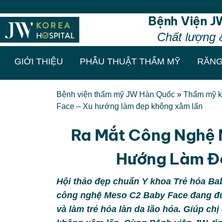
Thẩm mỹ chu
Bệnh Viện J
Chất lượng 
GIỚI THIỆU
PHẪU THUẬT THẨM MỸ
RĂNG
Bệnh viện thẩm mỹ JW Hàn Quốc
»
Thẩm mỹ k
Face – Xu hướng làm đẹp không xâm lấn
Ra Mắt Công Nghệ 
Hướng Làm Đ
Hội thảo đẹp chuẩn Y khoa Trẻ hóa Bab
công nghệ
Meso C2 Baby Face đang đượ
và làm trẻ hóa làn da lão hóa. Giúp chị