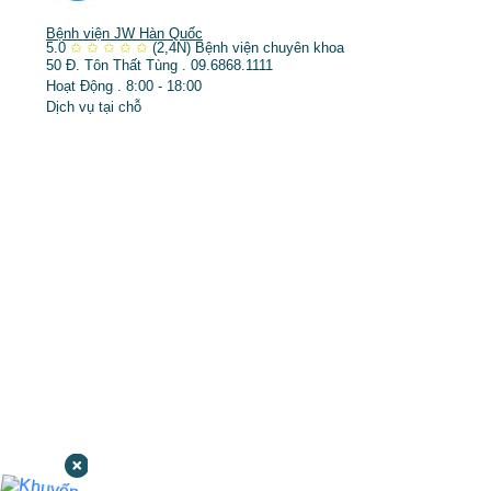
Bệnh viện JW Hàn Quốc
5.0
✩
✩
✩
✩
✩
(2,4N)
Bệnh viện chuyên khoa
50 Đ. Tôn Thất Tùng . 09.6868.1111
Hoạt Động . 8:00 - 18:00
Dịch vụ tại chỗ