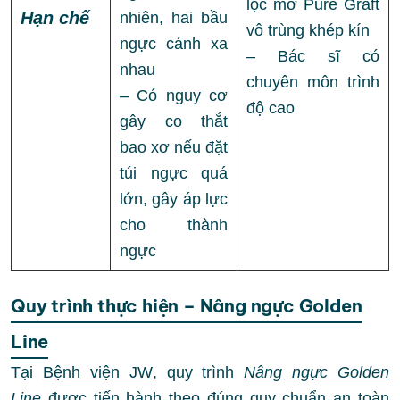
lọc mỡ Pure Graft
Hạn chế
nhiên, hai bầu
vô trùng khép kín
ngực cánh xa
– Bác sĩ có
nhau
chuyên môn trình
– Có nguy cơ
độ cao
gây co thắt
bao xơ nếu đặt
túi ngực quá
lớn, gây áp lực
cho thành
ngực
Quy trình thực hiện – Nâng ngực Golden
Line
Tại
Bệnh viện JW
, quy trình
Nâng ngực Golden
Line
được tiến hành theo đúng quy chuẩn an toàn