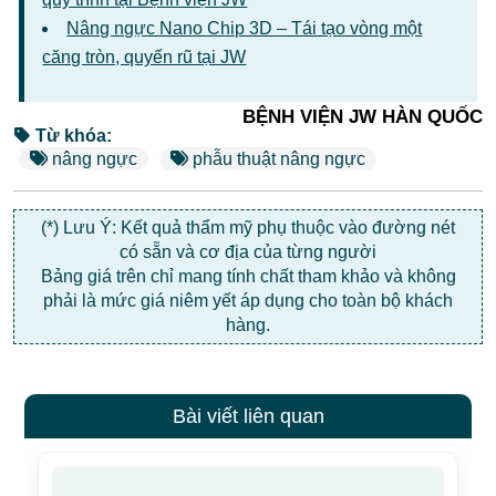
Nâng ngực Nano Chip 3D – Tái tạo vòng một
căng tròn, quyến rũ tại JW
BỆNH VIỆN JW HÀN QUỐC
Từ khóa:
nâng ngực
phẫu thuật nâng ngực
(*) Lưu Ý: Kết quả thẩm mỹ phụ thuộc vào đường nét
có sẵn và cơ địa của từng người
Bảng giá trên chỉ mang tính chất tham khảo và không
phải là mức giá niêm yết áp dụng cho toàn bộ khách
hàng.
Bài viết liên quan