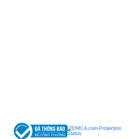
CÔNG TY TNHH BỆNH VIỆN JW HÀN QUỐC
50 Tôn Thất Tùng, Phường Bến Thành, TP.HCM
0968681111
-
0964845399
-
0936105764
cskh.benhvienjw@gmail.com
MST: 3602494834 do sở kế hoạch và đầu tư
TP.HCM cấp ngày 10/05/2011
DỊCH VỤ NỔI BẬT
➤
Phẫu thuật thẩm mỹ
➤
Răng hàm mặt
➤
Trẻ hóa & điều trị da