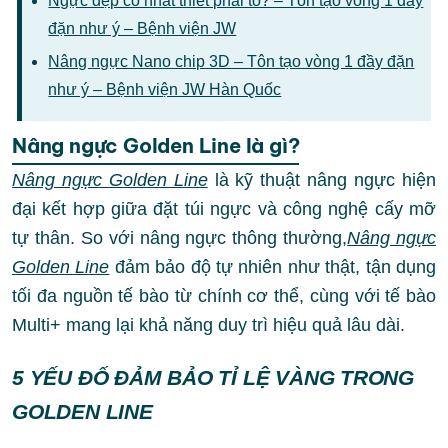
Ngực đẹp có nhất thiết phải to? – Tôn tạo vòng 1 đầy
đặn như ý – Bệnh viện JW
Nâng ngực Nano chip 3D – Tôn tạo vòng 1 đầy đặn
như ý – Bệnh viện JW Hàn Quốc
Nâng ngực Golden Line là gì?
Nâng ngực Golden Line
là kỹ thuật nâng ngực hiện
đại kết hợp giữa đặt túi ngực và công nghệ cấy mỡ
tự thân. So với nâng ngực thông thường,
Nâng ngực
Golden Line
đảm bảo độ tự nhiên như thật, tận dụng
tối đa nguồn tế bào từ chính cơ thể, cùng với tế bào
Multi+ mang lại khả năng duy trì hiệu quả lâu dài.
5 YẾU ĐỐ ĐẢM BẢO TỈ LỆ VÀNG TRONG
GOLDEN LINE