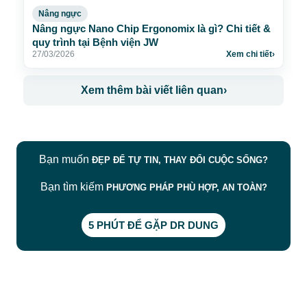
Nâng ngực
Nâng ngực Nano Chip Ergonomix là gì? Chi tiết &
quy trình tại Bệnh viện JW
27/03/2026
Xem chi tiết
›
Xem thêm bài viết liên quan
›
Bạn muốn
ĐẸP ĐỂ TỰ TIN, THAY ĐỔI CUỘC SỐNG?
Bạn tìm kiếm
PHƯƠNG PHÁP PHÙ HỢP, AN TOÀN?
5 PHÚT ĐỂ GẶP DR DUNG