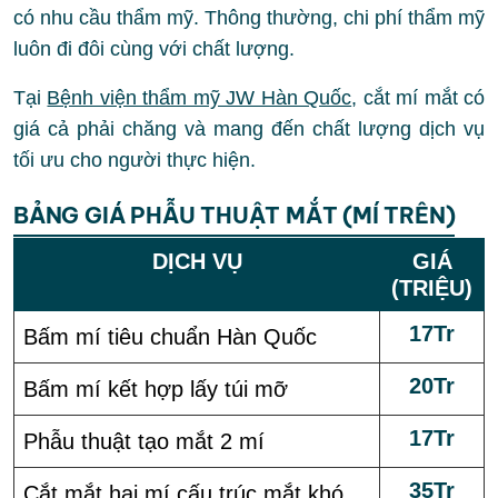
có nhu cầu thẩm mỹ. Thông thường, chi phí thẩm mỹ
luôn đi đôi cùng với chất lượng.
Tại
Bệnh viện thẩm mỹ JW Hàn Quốc
, cắt mí mắt có
giá cả phải chăng và mang đến chất lượng dịch vụ
tối ưu cho người thực hiện.
BẢNG GIÁ PHẪU THUẬT MẮT (MÍ TRÊN)
DỊCH VỤ
GIÁ
(TRIỆU)
17Tr
Bấm mí tiêu chuẩn Hàn Quốc
20Tr
Bấm mí kết hợp lấy túi mỡ
17Tr
Phẫu thuật tạo mắt 2 mí
35Tr
Cắt mắt hai mí cấu trúc mắt khó