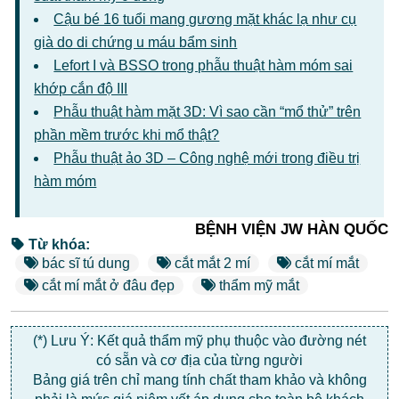
Cậu bé 16 tuổi mang gương mặt khác lạ như cụ
già do di chứng u máu bẩm sinh
Lefort I và BSSO trong phẫu thuật hàm móm sai
khớp cắn độ III
Phẫu thuật hàm mặt 3D: Vì sao cần “mổ thử” trên
phần mềm trước khi mổ thật?
Phẫu thuật ảo 3D – Công nghệ mới trong điều trị
hàm móm
BỆNH VIỆN JW HÀN QUỐC
Từ khóa:
bác sĩ tú dung
cắt mắt 2 mí
cắt mí mắt
cắt mí mắt ở đâu đẹp
thẩm mỹ mắt
(*) Lưu Ý: Kết quả thẩm mỹ phụ thuộc vào đường nét
có sẵn và cơ địa của từng người
Bảng giá trên chỉ mang tính chất tham khảo và không