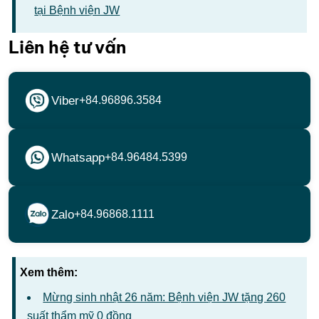
tại Bệnh viện JW
Liên hệ tư vấn
Viber
+84.96896.3584
Whatsapp
+84.96484.5399
Zalo
+84.96868.1111
Xem thêm:
Mừng sinh nhật 26 năm: Bệnh viện JW tặng 260
suất thẩm mỹ 0 đồng