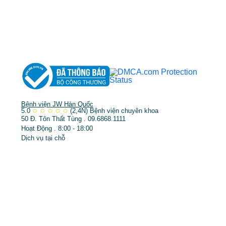
➤
Phẫu thuật thẩm mỹ
➤
Răng hàm mặt
➤
Trẻ hóa & điều trị da
Bệnh viện JW Hàn Quốc
5.0
✩
✩
✩
✩
✩
(2,4N)
Bệnh viện chuyên khoa
50 Đ. Tôn Thất Tùng . 09.6868.1111
Hoạt Động . 8:00 - 18:00
Dịch vụ tại chỗ