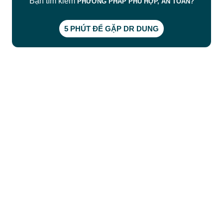
Bạn tìm kiếm
PHƯƠNG PHÁP PHÙ HỢP, AN TOÀN?
5 PHÚT ĐỂ GẶP DR DUNG
CÔNG TY TNHH BỆNH VIỆN JW HÀN QUỐC
50 Tôn Thất Tùng, Phường Bến Thành, TP.HCM
0968681111
-
0964845399
-
0936105764
cskh.benhvienjw@gmail.com
MST: 3602494834 do sở kế hoạch và đầu tư
TP.HCM cấp ngày 10/05/2011
DỊCH VỤ NỔI BẬT