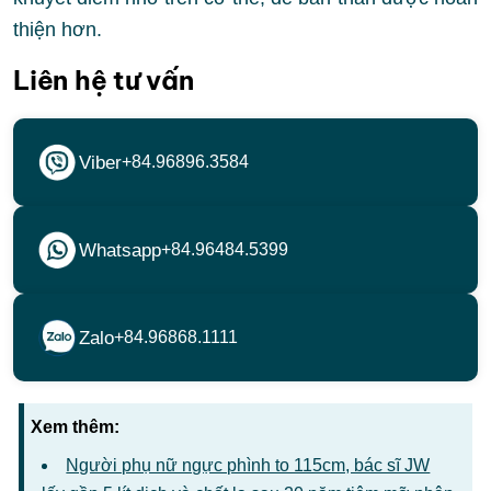
thiện hơn.
Liên hệ tư vấn
Viber
+84.96896.3584
Whatsapp
+84.96484.5399
Zalo
+84.96868.1111
Xem thêm:
Người phụ nữ ngực phình to 115cm, bác sĩ JW