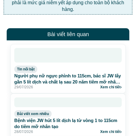
phải là mức giá niêm yết áp dụng cho toàn bộ khách
hàng.
Bài viết liên quan
Tin nổi bật
Người phụ nữ ngực phình to 115cm, bác sĩ JW lấy
gần 5 lít dịch và chất lạ sau 20 năm tiêm mỡ nhân
29/07/2026
Xem chi tiết
›
tạo
Bài viết xem nhiều
Bệnh viện JW hút 5 lít dịch lạ từ vòng 1 to 115cm
do tiêm mỡ nhân tạo
28/07/2026
Xem chi tiết
›