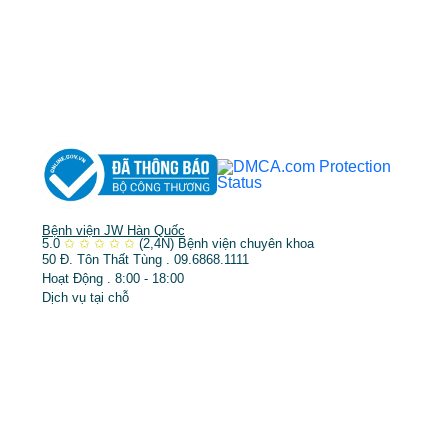
➤
Phẫu thuật thẩm mỹ
➤
Răng hàm mặt
➤
Trẻ hóa & điều trị da
Bệnh viện JW Hàn Quốc
5.0
✩
✩
✩
✩
✩
(2,4N)
Bệnh viện chuyên khoa
50 Đ. Tôn Thất Tùng . 09.6868.1111
Hoạt Động . 8:00 - 18:00
Dịch vụ tại chỗ