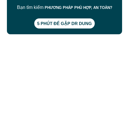
Bạn tìm kiếm
PHƯƠNG PHÁP PHÙ HỢP, AN TOÀN?
5 PHÚT ĐỂ GẶP DR DUNG
CÔNG TY TNHH BỆNH VIỆN JW HÀN QUỐC
50 Tôn Thất Tùng, Phường Bến Thành, TP.HCM
0968681111
-
0964845399
-
0936105764
cskh.benhvienjw@gmail.com
MST: 3602494834 do sở kế hoạch và đầu tư
TP.HCM cấp ngày 10/05/2011
DỊCH VỤ NỔI BẬT