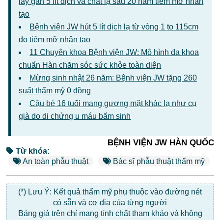
lấy gần 5 lít dịch và chất lạ sau 20 năm tiêm mỡ nhân
tạo
Bệnh viện JW hút 5 lít dịch lạ từ vòng 1 to 115cm
do tiêm mỡ nhân tạo
11 Chuyên khoa Bệnh viện JW: Mô hình đa khoa
chuẩn Hàn chăm sóc sức khỏe toàn diện
Mừng sinh nhật 26 năm: Bệnh viện JW tặng 260
suất thẩm mỹ 0 đồng
Cậu bé 16 tuổi mang gương mặt khác lạ như cụ
già do di chứng u máu bẩm sinh
BỆNH VIỆN JW HÀN QUỐC
Từ khóa:
An toàn phẫu thuật
Bác sĩ phẫu thuật thẩm mỹ
(*) Lưu Ý: Kết quả thẩm mỹ phụ thuộc vào đường nét
có sẵn và cơ địa của từng người
Bảng giá trên chỉ mang tính chất tham khảo và không