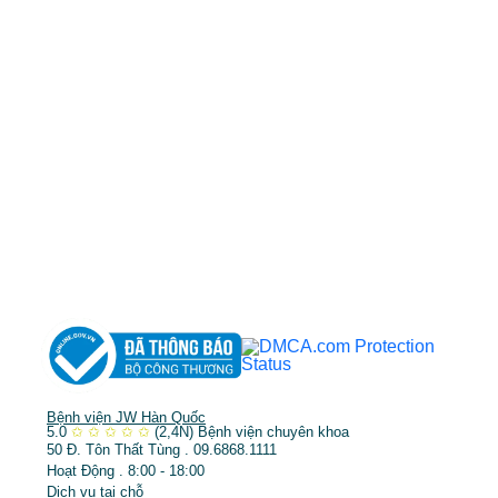
cskh.benhvienjw@gmail.com
MST: 3602494834 do sở kế hoạch và đầu tư
TP.HCM cấp ngày 10/05/2011
DỊCH VỤ NỔI BẬT
➤
Phẫu thuật thẩm mỹ
➤
Răng hàm mặt
➤
Trẻ hóa & điều trị da
Bệnh viện JW Hàn Quốc
5.0
✩
✩
✩
✩
✩
(2,4N)
Bệnh viện chuyên khoa
50 Đ. Tôn Thất Tùng . 09.6868.1111
Hoạt Động . 8:00 - 18:00
Dịch vụ tại chỗ