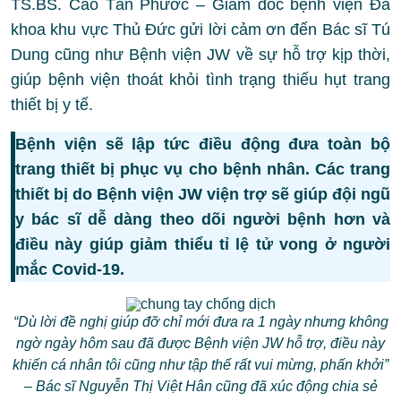
TS.BS. Cao Tấn Phước – Giám đốc bệnh viện Đa
khoa khu vực Thủ Đức gửi lời cảm ơn đến Bác sĩ Tú
Dung cũng như Bệnh viện JW về sự hỗ trợ kịp thời,
giúp bệnh viện thoát khỏi tình trạng thiếu hụt trang
thiết bị y tế.
Bệnh viện sẽ lập tức điều động đưa toàn bộ
trang thiết bị phục vụ cho bệnh nhân. Các trang
thiết bị do Bệnh viện JW viện trợ sẽ giúp đội ngũ
y bác sĩ dễ dàng theo dõi người bệnh hơn và
điều này giúp giảm thiểu tỉ lệ tử vong ở người
mắc Covid-19.
“Dù lời đề nghị giúp đỡ chỉ mới đưa ra 1 ngày nhưng không
ngờ ngày hôm sau đã được Bệnh viện JW hỗ trợ, điều này
khiến cá nhân tôi cũng như tập thể rất vui mừng, phấn khởi”
– Bác sĩ Nguyễn Thị Việt Hân cũng đã xúc động chia sẻ