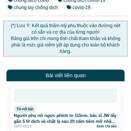
chống dịch covid
chống dịch covid-19
chung tay chống dịch
covid-19
(*) Lưu Ý: Kết quả thẩm mỹ phụ thuộc vào đường nét
có sẵn và cơ địa của từng người
Bảng giá trên chỉ mang tính chất tham khảo và không
phải là mức giá niêm yết áp dụng cho toàn bộ khách
hàng.
Bài viết liên quan
Tin nổi bật
Người phụ nữ ngực phình to 115cm, bác sĩ JW lấy
gần 5 lít dịch và chất lạ sau 20 năm tiêm mỡ nhân
29/07/2026
Xem chi tiết
›
tạo