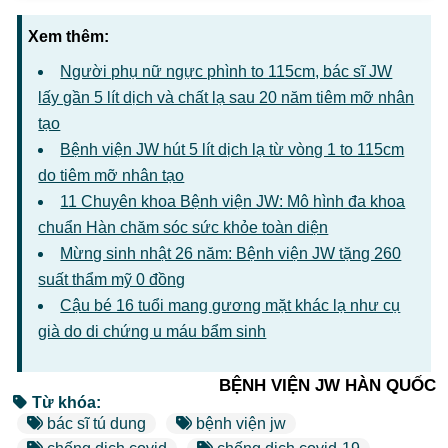
Xem thêm:
Người phụ nữ ngực phình to 115cm, bác sĩ JW
lấy gần 5 lít dịch và chất lạ sau 20 năm tiêm mỡ nhân
tạo
Bệnh viện JW hút 5 lít dịch lạ từ vòng 1 to 115cm
do tiêm mỡ nhân tạo
11 Chuyên khoa Bệnh viện JW: Mô hình đa khoa
chuẩn Hàn chăm sóc sức khỏe toàn diện
Mừng sinh nhật 26 năm: Bệnh viện JW tặng 260
suất thẩm mỹ 0 đồng
Cậu bé 16 tuổi mang gương mặt khác lạ như cụ
già do di chứng u máu bẩm sinh
BỆNH VIỆN JW HÀN QUỐC
Từ khóa:
bác sĩ tú dung
bệnh viện jw