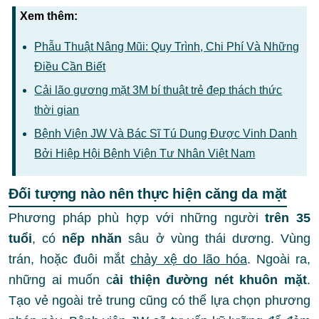
Xem thêm:
Phẫu Thuật Nâng Mũi: Quy Trình, Chi Phí Và Những
Điều Cần Biết
Cải lão gương mặt 3M bí thuật trẻ đẹp thách thức
thời gian
Bệnh Viện JW Và Bác Sĩ Tú Dung Được Vinh Danh
Bởi Hiệp Hội Bệnh Viện Tư Nhân Việt Nam
Đối tượng nào nên thực hiện căng da mặt
Phương pháp phù hợp với những người
trên 35
tuổi
, có
nếp nhăn
sâu ở vùng thái dương. Vùng
trán, hoặc đuôi mắt
chảy xệ do lão hóa
. Ngoài ra,
những ai muốn c
ải thiện đường nét khuôn mặt
.
Tạo vẻ ngoài trẻ trung cũng có thể lựa chọn phương