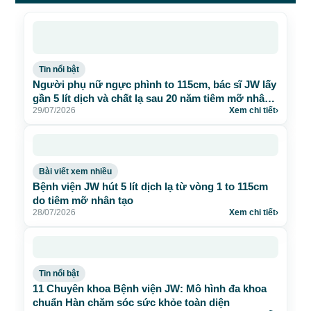
Tin nổi bật
Người phụ nữ ngực phình to 115cm, bác sĩ JW lấy
gần 5 lít dịch và chất lạ sau 20 năm tiêm mỡ nhân
29/07/2026
Xem chi tiết
›
tạo
Bài viết xem nhiều
Bệnh viện JW hút 5 lít dịch lạ từ vòng 1 to 115cm
do tiêm mỡ nhân tạo
28/07/2026
Xem chi tiết
›
Tin nổi bật
11 Chuyên khoa Bệnh viện JW: Mô hình đa khoa
chuẩn Hàn chăm sóc sức khỏe toàn diện