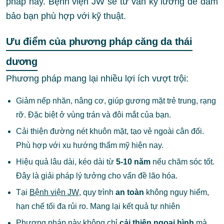
pháp này. Bệnh viện JW sẽ tư vấn kỹ lưỡng để đảm
bảo bạn phù hợp với kỹ thuật.
Ưu điểm của phương pháp căng da thái
dương
Phương pháp mang lại nhiều lợi ích vượt trội:
Giảm nếp nhăn, nâng cơ, giúp gương mặt trẻ trung, rạng
rỡ. Đặc biệt ở vùng trán và đôi mắt của bạn.
Cải thiện đường nét khuôn mặt, tạo vẻ ngoài cân đối.
Phù hợp với xu hướng thẩm mỹ hiện nay.
Hiệu quả lâu dài, kéo dài từ
5-10 năm
nếu chăm sóc tốt.
Đây là giải pháp lý tưởng cho vấn đề lão hóa.
Tại
Bệnh viện JW
, quy trình
an toàn
không nguy hiểm,
hạn chế tối đa rủi ro. Mang lại kết quả tự nhiên
Phương pháp này không chỉ
cải thiện ngoại hình
mà