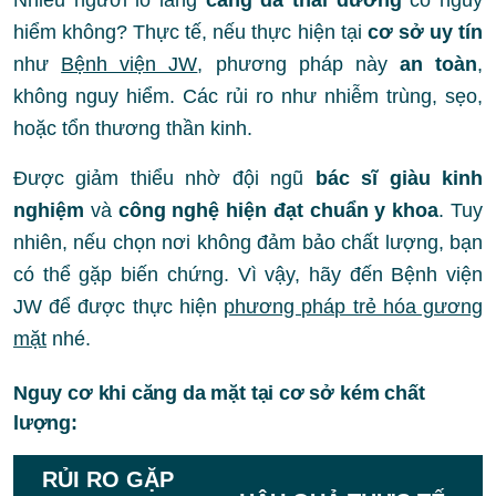
Nhiều người lo lắng
căng da thái dương
có nguy
hiểm không? Thực tế, nếu thực hiện tại
cơ sở uy tín
như
Bệnh viện JW
, phương pháp này
an toàn
,
không nguy hiểm. Các rủi ro như nhiễm trùng, sẹo,
hoặc tổn thương thần kinh.
Được giảm thiểu nhờ đội ngũ
bác sĩ giàu kinh
nghiệm
và
công nghệ hiện đạt chuẩn y khoa
. Tuy
nhiên, nếu chọn nơi không đảm bảo chất lượng, bạn
có thể gặp biến chứng. Vì vậy, hãy đến Bệnh viện
JW để được thực hiện
phương pháp trẻ hóa gương
mặt
nhé.
Nguy cơ khi căng da mặt tại cơ sở kém chất
lượng:
RỦI RO GẶP