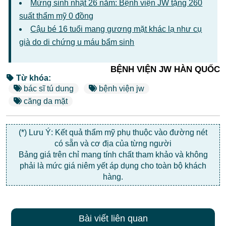
Mừng sinh nhật 26 năm: Bệnh viện JW tặng 260
suất thẩm mỹ 0 đồng
Cậu bé 16 tuổi mang gương mặt khác lạ như cụ
già do di chứng u máu bẩm sinh
BỆNH VIỆN JW HÀN QUỐC
Từ khóa:
bác sĩ tú dung
bệnh viện jw
căng da mặt
(*) Lưu Ý: Kết quả thẩm mỹ phụ thuộc vào đường nét
có sẵn và cơ địa của từng người
Bảng giá trên chỉ mang tính chất tham khảo và không
phải là mức giá niêm yết áp dụng cho toàn bộ khách
hàng.
Bài viết liên quan