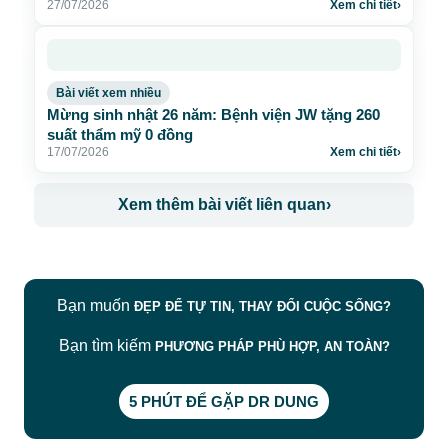
27/07/2026
Xem chi tiết
›
Bài viết xem nhiều
Mừng sinh nhật 26 năm: Bệnh viện JW tặng 260
suất thẩm mỹ 0 đồng
17/07/2026
Xem chi tiết
›
Xem thêm bài viết liên quan
›
Bạn muốn
ĐẸP ĐỂ TỰ TIN, THAY ĐỔI CUỘC SỐNG?
Bạn tìm kiếm
PHƯƠNG PHÁP PHÙ HỢP, AN TOÀN?
5 PHÚT ĐỂ GẶP DR DUNG