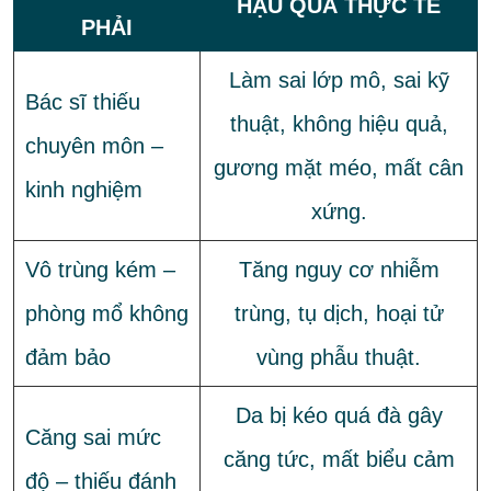
HẬU QUẢ THỰC TẾ
PHẢI
Làm sai lớp mô, sai kỹ
Bác sĩ thiếu
thuật, không hiệu quả,
chuyên môn –
gương mặt méo, mất cân
kinh nghiệm
xứng.
Vô trùng kém –
Tăng nguy cơ nhiễm
phòng mổ không
trùng, tụ dịch, hoại tử
đảm bảo
vùng phẫu thuật.
Da bị kéo quá đà gây
Căng sai mức
căng tức, mất biểu cảm
độ – thiếu đánh