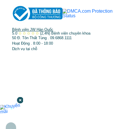
Bệnh viện JW Hàn Quốc
5.0
✩
✩
✩
✩
✩
(2,4N)
Bệnh viện chuyên khoa
50 Đ. Tôn Thất Tùng . 09.6868.1111
Hoạt Động . 8:00 - 18:00
Dịch vụ tại chỗ