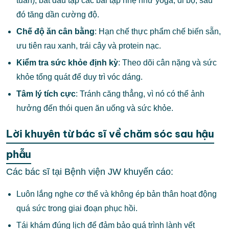
tuần), bắt đầu tập các bài tập nhẹ như yoga, đi bộ, sau
đó tăng dần cường độ.
Chế độ ăn cân bằng
: Hạn chế thực phẩm chế biến sẵn,
ưu tiên rau xanh, trái cây và protein nạc.
Kiểm tra sức khỏe định kỳ
: Theo dõi cân nặng và sức
khỏe tổng quát để duy trì vóc dáng.
Tâm lý tích cực
: Tránh căng thẳng, vì nó có thể ảnh
hưởng đến thói quen ăn uống và sức khỏe.
Lời khuyên từ bác sĩ về chăm sóc sau hậu
phẫu
Các bác sĩ tại Bệnh viện JW khuyến cáo:
Luôn lắng nghe cơ thể và không ép bản thân hoạt động
quá sức trong giai đoạn phục hồi.
Tái khám đúng lịch để đảm bảo quá trình lành vết