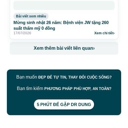
Bài viết xem nhiều
Mừng sinh nhật 26 năm: Bệnh viện JW tặng 260
suất thẩm mỹ 0 đồng
17/07/2026
Xem chi tiết
›
Xem thêm bài viết liên quan
›
Bạn muốn
ĐẸP ĐỂ TỰ TIN, THAY ĐỔI CUỘC SỐNG?
Bạn tìm kiếm
PHƯƠNG PHÁP PHÙ HỢP, AN TOÀN?
5 PHÚT ĐỂ GẶP DR DUNG