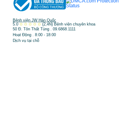
Bệnh viện JW Hàn Quốc
5.0
✩
✩
✩
✩
✩
(2,4N)
Bệnh viện chuyên khoa
50 Đ. Tôn Thất Tùng . 09.6868.1111
Hoạt Động . 8:00 - 18:00
Dịch vụ tại chỗ