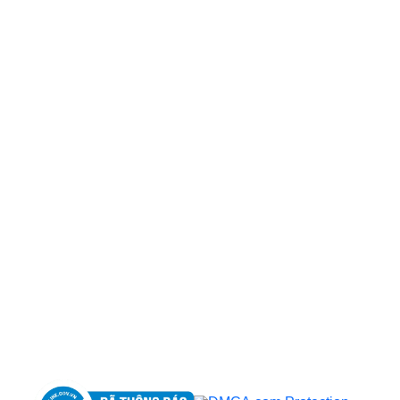
CÔNG TY TNHH BỆNH VIỆN JW HÀN QUỐC
50 Tôn Thất Tùng, Phường Bến Thành, TP.HCM
0968681111
-
0964845399
-
0936105764
cskh.benhvienjw@gmail.com
MST: 3602494834 do sở kế hoạch và đầu tư
TP.HCM cấp ngày 10/05/2011
DỊCH VỤ NỔI BẬT
➤
Phẫu thuật thẩm mỹ
➤
Răng hàm mặt
➤
Trẻ hóa & điều trị da