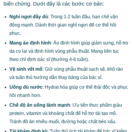
biến chứng. Dưới đây là các bước cơ bản:
Nghỉ ngơi đầy đủ
: Trong 1-2 tuần đầu, hạn chế vận
động mạnh. Dành thời gian nghỉ ngơi để cơ thể hồi
phục.
Mang áo định hình
: Áo định hình giúp giảm sưng, hỗ trợ
da co lại và định hình vùng phẫu thuật. Mang liên tục
theo chỉ định bác sĩ (thường 4-6 tuần).
Vệ sinh vết mổ
: Giữ vùng phẫu thuật sạch sẽ, khô ráo
và tuân thủ hướng dẫn thay băng của bác sĩ.
Uống đủ nước
: Hydrat hóa giúp cơ thể thải độc và phục
hồi nhanh hơn.
Chế độ ăn uống lành mạnh
: Ưu tiên thực phẩm giàu
protein, vitamin và khoáng chất để hỗ trợ tái tạo mô.
Tránh đồ ăn nhiều muối, đường hoặc chất béo xấu.
Tái khám định kỳ
: Tuân thủ lịch tái khám để bác sĩ kiểm