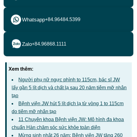
Whatsapp
+84.96484.5399
Zalo
+84.96868.1111
Xem thêm:
Người phụ nữ ngực phình to 115cm, bác sĩ JW
lấy gần 5 lít dịch và chất lạ sau 20 năm tiêm mỡ nhân
tạo
Bệnh viện JW hút 5 lít dịch lạ từ vòng 1 to 115cm
do tiêm mỡ nhân tạo
11 Chuyên khoa Bệnh viện JW: Mô hình đa khoa
chuẩn Hàn chăm sóc sức khỏe toàn diện
Mừng sinh nhật 26 năm: Bệnh viện JW tặng 260