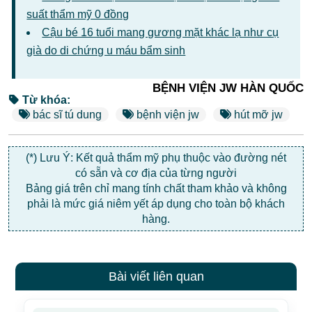
suất thẩm mỹ 0 đồng
Cậu bé 16 tuổi mang gương mặt khác lạ như cụ
già do di chứng u máu bẩm sinh
BỆNH VIỆN JW HÀN QUỐC
Từ khóa:
bác sĩ tú dung
bệnh viện jw
hút mỡ jw
(*) Lưu Ý: Kết quả thẩm mỹ phụ thuộc vào đường nét
có sẵn và cơ địa của từng người
Bảng giá trên chỉ mang tính chất tham khảo và không
phải là mức giá niêm yết áp dụng cho toàn bộ khách
hàng.
Bài viết liên quan