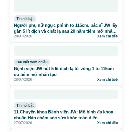
Tin nổi bật
Người phụ nữ ngực phình to 115cm, bác sĩ JW lấy
gần 5 lít dịch và chất lạ sau 20 năm tiêm mỡ nhân
29/07/2026
Xem chi tiết
›
tạo
Bài viết xem nhiều
Bệnh viện JW hút 5 lít dịch lạ từ vòng 1 to 115cm
do tiêm mỡ nhân tạo
28/07/2026
Xem chi tiết
›
Tin nổi bật
11 Chuyên khoa Bệnh viện JW: Mô hình đa khoa
chuẩn Hàn chăm sóc sức khỏe toàn diện
27/07/2026
Xem chi tiết
›