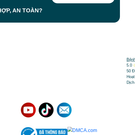
ỢP, AN TOÀN?
DỊCH VỤ NỔI BẬT
Bệnh
5.0
➤
Phẫu thuật thẩm mỹ
50 Đ
Hoạt
➤
Răng hàm mặt
Dịch
➤
Trẻ hóa & điều trị da