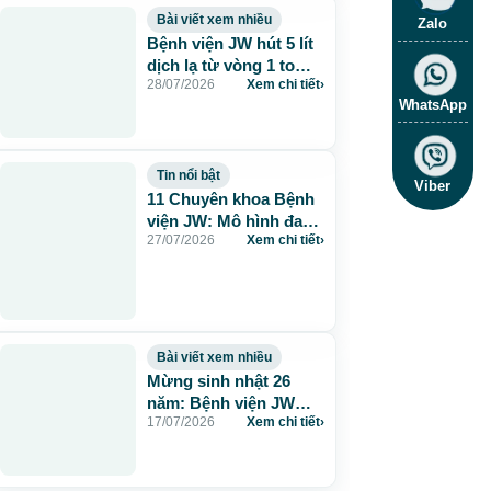
Bài viết xem nhiều
Zalo
Bệnh viện JW hút 5 lít
dịch lạ từ vòng 1 to
28/07/2026
Xem chi tiết
›
115cm do tiêm mỡ
WhatsApp
nhân tạo
Tin nổi bật
Viber
11 Chuyên khoa Bệnh
viện JW: Mô hình đa
27/07/2026
Xem chi tiết
›
khoa chuẩn Hàn chăm
sóc sức khỏe toàn
diện
Bài viết xem nhiều
Mừng sinh nhật 26
năm: Bệnh viện JW
17/07/2026
Xem chi tiết
›
tặng 260 suất thẩm mỹ
0 đồng