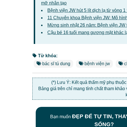
mỡ nhân tạo
Bệnh viện JW hút 5 lít dịch lạ từ vòng 
11 Chuyên khoa Bệnh viện JW: Mô hình
Mừng sinh nhật 26 năm: Bệnh viện JW 
Cậu bé 16 tuổi mang gương mặt khác l
Từ khóa:
bác sĩ tú dung
bệnh viện jw
c
(*) Lưu Ý: Kết quả thẩm mỹ phụ thuộ
Bảng giá trên chỉ mang tính chất tham khảo
ĐẸP ĐỂ TỰ TIN, TH
Bạn muốn
SỐNG?