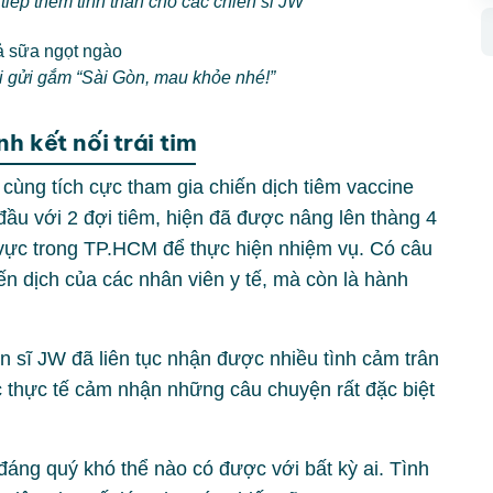
iếp thêm tinh thần cho các chiến sĩ JW
ời gửi gắm “Sài Gòn, mau khỏe nhé!”
h kết nối trái tim
 cùng tích cực tham gia chiến dịch tiêm vaccine
ầu với 2 đợi tiêm, hiện đã được nâng lên thàng 4
vực trong TP.HCM để thực hiện nhiệm vụ. Có câu
ến dịch của các nhân viên y tế, mà còn là hành
.
ến sĩ JW đã liên tục nhận được nhiều tình cảm trân
 thực tế cảm nhận những câu chuyện rất đặc biệt
đáng quý khó thể nào có được với bất kỳ ai. Tình