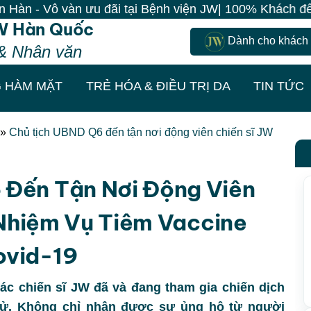
 vàn ưu đãi tại Bệnh viện JW| 100% Khách đến là có qu
W Hàn Quốc
Dành cho khách
& Nhân văn
 HÀM MẶT
TRẺ HÓA & ĐIỀU TRỊ DA
TIN TỨC
»
Chủ tịch UBND Q6 đến tận nơi động viên chiến sĩ JW
 Đến Tận Nơi Động Viên
Nhiệm Vụ Tiêm Vaccine
ovid-19
ác chiến sĩ JW đã và đang tham gia chiến dịch
 sử. Không chỉ nhận được sự ủng hộ từ người