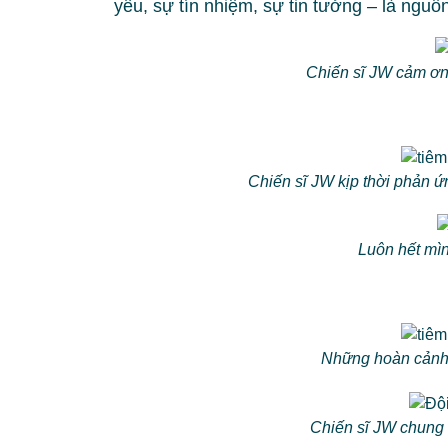
yêu, sự tín nhiệm, sự tin tưởng – là nguồ
Chiến sĩ JW cảm ơn
Chiến sĩ JW kịp thời phản ứ
Luôn hết mìn
Những hoàn cảnh đ
Chiến sĩ JW chung 