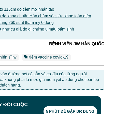
1 to 115cm do tiêm mỡ nhân tạo
 đa khoa chuẩn Hàn chăm sóc sức khỏe toàn diện
tặng 260 suất thẩm mỹ 0 đồng
ạ như cụ già do di chứng u máu bẩm sinh
BỆNH VIỆN JW HÀN QUỐC
hiến sĩ jw
tiêm vaccine covid-19
c vào đường nét có sẵn và cơ địa của từng người
 và không phải là mức giá niêm yết áp dụng cho toàn bộ
khách hàng.
AY ĐỔI CUỘC
5 PHÚT ĐỂ GẶP DR DUNG