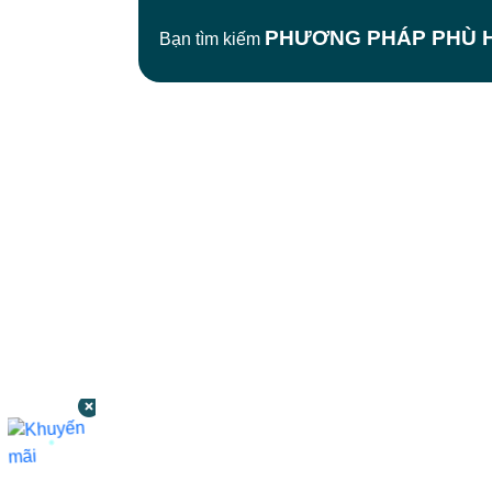
PHƯƠNG PHÁP PHÙ H
Bạn tìm kiếm
CÔNG TY TNHH BỆNH VIỆN JW HÀN
QUỐC
50 Tôn Thất Tùng, Phường Bến Thành,
TP.HCM
0968681111
-
0964845399
-
0936105764
cskh.benhvienjw@gmail.com
MST: 3602494834 do sở kế hoạch và đầu tư
TP.HCM cấp ngày 10/05/2011