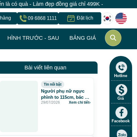
à - Làm đẹp đồng giá chỉ 499K - Đăng ký giữ suất ngay
 hàng
Đặt lịch
09 6868 1111
HÌNH TRƯỚC - SAU
BẢNG GIÁ
Bài viết liên quan
Hotline
Tin nổi bật
Người phụ nữ ngực
phình to 115cm, bác sĩ
Giá
29/07/2026
Xem chi tiết
›
JW lấy gần 5 lít dịch và
chất lạ sau 20 năm
tiêm mỡ nhân tạo
Facebook