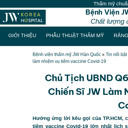
Thẩm mỹ chuẩn Hàn - Vô
Bệnh Viện J
Chất lượng 
GIỚI THIỆU
PHẪU THUẬT THẨM MỸ
RĂNG
Bệnh viện thẩm mỹ JW Hàn Quốc
»
Tin nổi bật
làm nhiệm vụ tiêm vaccine Covid-19
Chủ Tịch UBND Q6
Chiến Sĩ JW Làm 
C
Hưởng ứng lời kêu gọi của TP.HCM, c
tiêm vaccine Covid-19 lớn nhất lịch