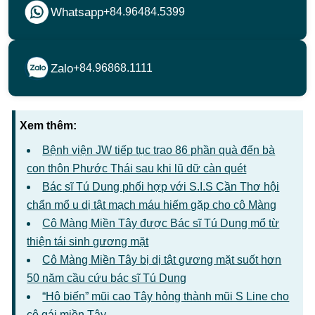
Whatsapp
+84.96484.5399
Zalo
+84.96868.1111
Xem thêm:
Bệnh viện JW tiếp tục trao 86 phần quà đến bà
con thôn Phước Thái sau khi lũ dữ càn quét
Bác sĩ Tú Dung phối hợp với S.I.S Cần Thơ hội
chẩn mổ u dị tật mạch máu hiếm gặp cho cô Màng
Cô Màng Miền Tây được Bác sĩ Tú Dung mổ từ
thiện tái sinh gương mặt
Cô Màng Miền Tây bị dị tật gương mặt suốt hơn
50 năm cầu cứu bác sĩ Tú Dung
“Hô biến” mũi cao Tây hỏng thành mũi S Line cho
cô gái miền Tây