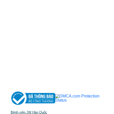
50 Tôn Thất Tùng, Phường Bến Thành, TP.HCM
0968681111
-
0964845399
-
0936105764
cskh.benhvienjw@gmail.com
MST: 3602494834 do sở kế hoạch và đầu tư
TP.HCM cấp ngày 10/05/2011
DỊCH VỤ NỔI BẬT
➤
Phẫu thuật thẩm mỹ
➤
Răng hàm mặt
➤
Trẻ hóa & điều trị da
Bệnh viện JW Hàn Quốc