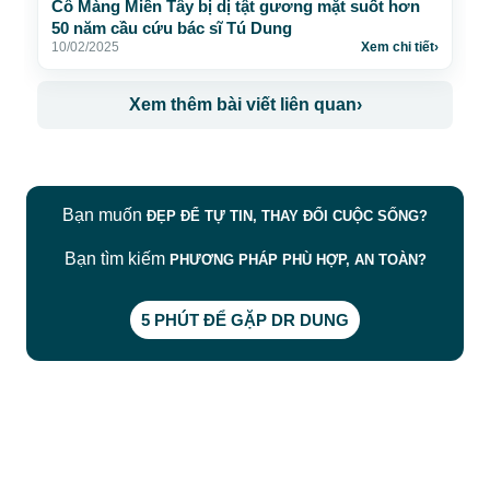
Cô Màng Miền Tây bị dị tật gương mặt suốt hơn
50 năm cầu cứu bác sĩ Tú Dung
10/02/2025
Xem chi tiết
›
Xem thêm bài viết liên quan
›
Bạn muốn
ĐẸP ĐỂ TỰ TIN, THAY ĐỔI CUỘC SỐNG?
Bạn tìm kiếm
PHƯƠNG PHÁP PHÙ HỢP, AN TOÀN?
5 PHÚT ĐỂ GẶP DR DUNG
CÔNG TY TNHH BỆNH VIỆN JW HÀN QUỐC