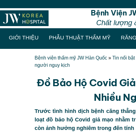
Thẩm mỹ chuẩ
Bệnh Viện J
Chất lượng 
GIỚI THIỆU
PHẪU THUẬT THẨM MỸ
RĂNG
Bệnh viện thẩm mỹ JW Hàn Quốc
»
Tin nổi bật
người nguy kịch
Đồ Bảo Hộ Covid Giả
Nhiều Ng
Trước tình hình dịch bệnh căng thẳng
loạt đồ bảo hộ Covid giả mạo nhằm tr
còn ảnh hưởng nghiêm trong đến tính 