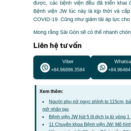
được, các bệnh viện đều đã triển khai 
Bệnh viện JW lúc này là kịp thời và cấp
COVID-19. Cũng như giảm tải áp lực cho 
Mong rằng Sài Gòn sẽ có thể nhanh chóng
Liên hệ tư vấn
Viber
Whatsa
+84.96896.3584
+84.96484
Xem thêm:
Người phụ nữ ngực phình to 115cm, bác 
mỡ nhân tạo
Bệnh viện JW hút 5 lít dịch lạ từ vòng 
11 Chuyên khoa Bệnh viện JW: Mô hình