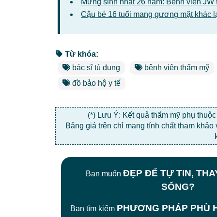
Mừng sinh nhật 26 năm: Bệnh viện JW 
Cậu bé 16 tuổi mang gương mặt khác l
Từ khóa:
bác sĩ tú dung
bệnh viện thẩm mỹ
đồ bảo hộ y tế
(*) Lưu Ý: Kết quả thẩm mỹ phụ thuộ
Bảng giá trên chỉ mang tính chất tham khảo
ĐẸP ĐỂ TỰ TIN, TH
Bạn muốn
SỐNG?
PHƯƠNG PHÁP PHÙ H
Bạn tìm kiếm