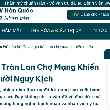
n Hàn - Vô vàn ưu đãi tại Bệnh viện JW| 100% Khách đ
W Hàn Quốc
Dành cho khách
& Nhân văn
 HÀM MẶT
TRẺ HÓA & ĐIỀU TRỊ DA
TIN TỨC
»
Đồ bảo hộ Covid giả tràn lan chợ mạng khiến nhiều
 Tràn Lan Chợ Mạng Khiến
ười Nguy Kịch
, nhiều gian thương đã lợi dụng sản xuất hàng
ục lợi. Đây không chỉ là vấn đề về đạo đức mà
mạng hàng nghìn bệnh nhân và nhân viên y tế.