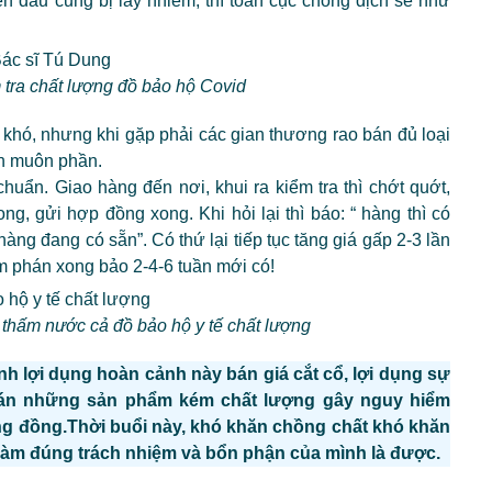
n đầu cũng bị lây nhiễm, thì toàn cục chống dịch sẽ như
tra chất lượng đồ bảo hộ Covid
đã khó, nhưng khi gặp phải các gian thương rao bán đủ loại
ăn muôn phần.
uẩn. Giao hàng đến nơi, khui ra kiểm tra thì chớt quớt,
, gửi hợp đồng xong. Khi hỏi lại thì báo: “ hàng thì có
ng đang có sẵn”. Có thứ lại tiếp tục tăng giá gấp 2-3 lần
 phán xong bảo 2-4-6 tuần mới có!
hấm nước cả đồ bảo hộ y tế chất lượng
nh lợi dụng hoàn cảnh này bán giá cắt cổ, lợi dụng sự
bán những sản phẩm kém chất lượng gây nguy hiểm
g đồng.Thời buổi này, khó khăn chồng chất khó khăn
n làm đúng trách nhiệm và bổn phận của mình là được.