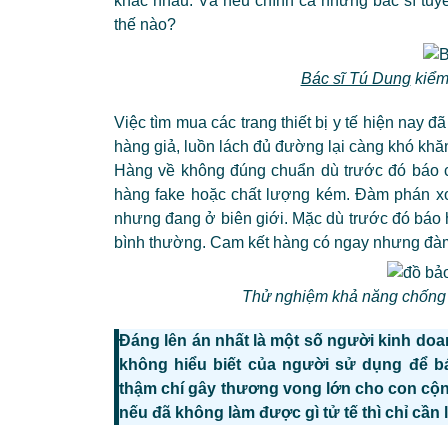
khác nhau. Và nếu chính cả những bác sĩ tuyế
thế nào?
Bác sĩ Tú Dung
kiểm 
Việc tìm mua các trang thiết bị y tế hiện nay 
hàng giả, luồn lách đủ đường lại càng khó kh
Hàng về không đúng chuẩn dù trước đó báo ch
hàng fake hoặc chất lượng kém. Đàm phán xong
nhưng đang ở biên giới. Mặc dù trước đó báo hà
bình thường. Cam kết hàng có ngay nhưng đàm
Thử nghiệm khả năng chống t
Đáng lên án nhất là một số người kinh doa
không hiểu biết của người sử dụng để 
thậm chí gây thương vong lớn cho con cộn
nếu đã không làm được gì tử tế thì chỉ cầ