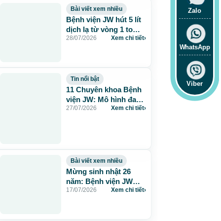
Bài viết xem nhiều
Zalo
Bệnh viện JW hút 5 lít
dịch lạ từ vòng 1 to
28/07/2026
Xem chi tiết
›
115cm do tiêm mỡ
WhatsApp
nhân tạo
Tin nổi bật
Viber
11 Chuyên khoa Bệnh
viện JW: Mô hình đa
27/07/2026
Xem chi tiết
›
khoa chuẩn Hàn chăm
sóc sức khỏe toàn
diện
Bài viết xem nhiều
Mừng sinh nhật 26
năm: Bệnh viện JW
17/07/2026
Xem chi tiết
›
tặng 260 suất thẩm mỹ
0 đồng