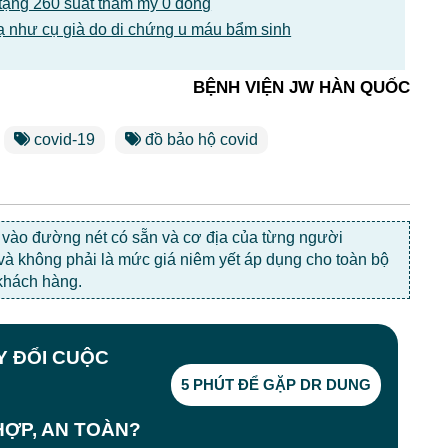
tặng 260 suất thẩm mỹ 0 đồng
ạ như cụ già do di chứng u máu bẩm sinh
BỆNH VIỆN JW HÀN QUỐC
covid-19
đồ bảo hộ covid
c vào đường nét có sẵn và cơ địa của từng người
 và không phải là mức giá niêm yết áp dụng cho toàn bộ
khách hàng.
AY ĐỔI CUỘC
5 PHÚT ĐỂ GẶP DR DUNG
ỢP, AN TOÀN?