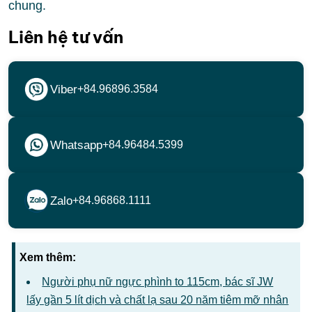
chung.
Liên hệ tư vấn
Viber
+84.96896.3584
Whatsapp
+84.96484.5399
Zalo
+84.96868.1111
Xem thêm:
Người phụ nữ ngực phình to 115cm, bác sĩ JW
lấy gần 5 lít dịch và chất lạ sau 20 năm tiêm mỡ nhân