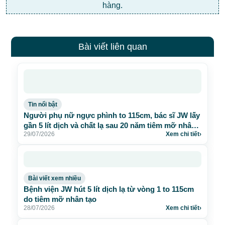
hàng.
Bài viết liên quan
Tin nổi bật
Người phụ nữ ngực phình to 115cm, bác sĩ JW lấy
gần 5 lít dịch và chất lạ sau 20 năm tiêm mỡ nhân
29/07/2026
Xem chi tiết
›
tạo
Bài viết xem nhiều
Bệnh viện JW hút 5 lít dịch lạ từ vòng 1 to 115cm
do tiêm mỡ nhân tạo
28/07/2026
Xem chi tiết
›