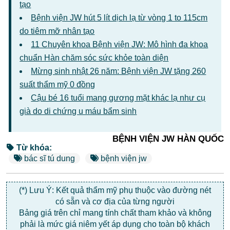
tạo
Bệnh viện JW hút 5 lít dịch lạ từ vòng 1 to 115cm
do tiêm mỡ nhân tạo
11 Chuyên khoa Bệnh viện JW: Mô hình đa khoa
chuẩn Hàn chăm sóc sức khỏe toàn diện
Mừng sinh nhật 26 năm: Bệnh viện JW tặng 260
suất thẩm mỹ 0 đồng
Cậu bé 16 tuổi mang gương mặt khác lạ như cụ
già do di chứng u máu bẩm sinh
BỆNH VIỆN JW HÀN QUỐC
Từ khóa:
bác sĩ tú dung
bệnh viện jw
(*) Lưu Ý: Kết quả thẩm mỹ phụ thuộc vào đường nét
có sẵn và cơ địa của từng người
Bảng giá trên chỉ mang tính chất tham khảo và không
phải là mức giá niêm yết áp dụng cho toàn bộ khách