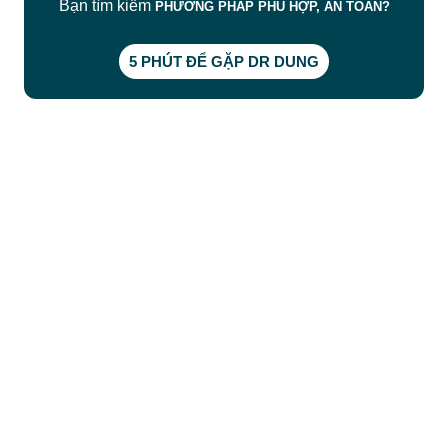
Bạn tìm kiếm
PHƯƠNG PHÁP PHÙ HỢP, AN TOÀN?
5 PHÚT ĐỂ GẶP DR DUNG
CÔNG TY TNHH BỆNH VIỆN JW HÀN QUỐC
50 Tôn Thất Tùng, Phường Bến Thành, TP.HCM
0968681111
-
0964845399
-
0936105764
cskh.benhvienjw@gmail.com
MST: 3602494834 do sở kế hoạch và đầu tư
TP.HCM cấp ngày 10/05/2011
DỊCH VỤ NỔI BẬT