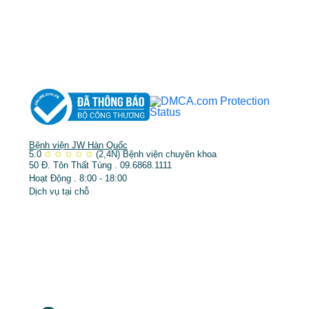
➤
Phẫu thuật thẩm mỹ
➤
Răng hàm mặt
➤
Trẻ hóa & điều trị da
Bệnh viện JW Hàn Quốc
5.0
✩
✩
✩
✩
✩
(2,4N)
Bệnh viện chuyên khoa
50 Đ. Tôn Thất Tùng . 09.6868.1111
Hoạt Động . 8:00 - 18:00
Dịch vụ tại chỗ