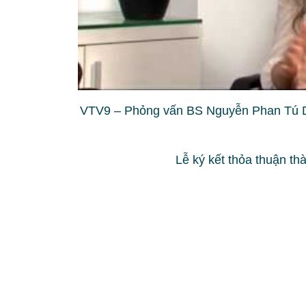
VTV9 – Phỏng vấn BS Nguyễn Phan Tú 
Lễ ký kết thỏa thuận th
Thẩm mỹ Hàn Quốc JW được xây dựng trê
50 Tôn Thất Tùng
Thẩm mỹ Hàn Quốc JW được xây dựng hiệ