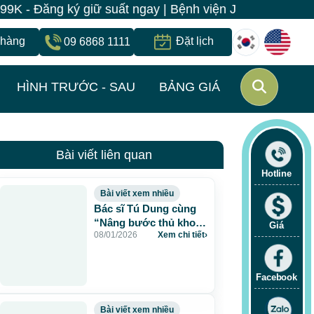
ất ngay | Bệnh viện JW Hàn Quốc có 1 địa chỉ duy nhấ
 hàng
Đặt lịch
09 6868 1111
HÌNH TRƯỚC - SAU
BẢNG GIÁ
Bài viết liên quan
Hotline
Bài viết xem nhiều
Bác sĩ Tú Dung cùng
“Nâng bước thủ khoa
Giá
08/01/2026
Xem chi tiết
›
2025” tiếp sức tri thức
cho thế hệ trẻ
Facebook
Bài viết xem nhiều