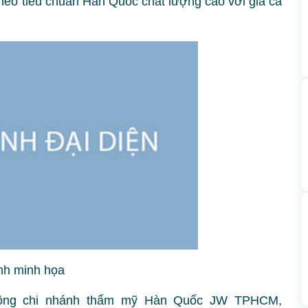
heo tiêu chuẩn Hàn Quốc chất lượng cao với giá cả
nh minh họa
 động chi nhánh thẩm mỹ Hàn Quốc JW TPHCM,