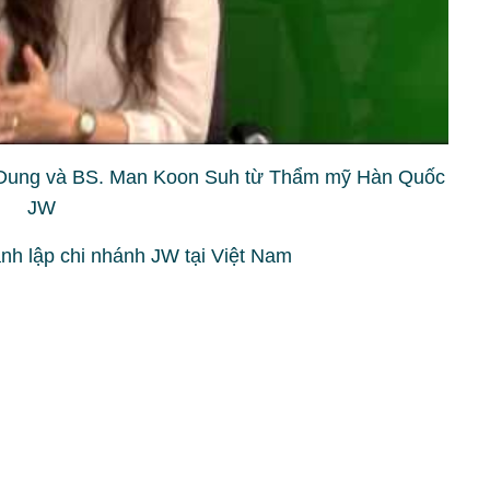
Dung và BS. Man Koon Suh từ Thẩm mỹ Hàn Quốc
JW
ành lập chi nhánh JW tại Việt Nam
n tòa nhà 7 tầng theo tiêu chuẩn cao cấp tại số
, Phường Bến Thành, TP.HCM
n đại từ cở sở vật chất đến trang thiết bị theo