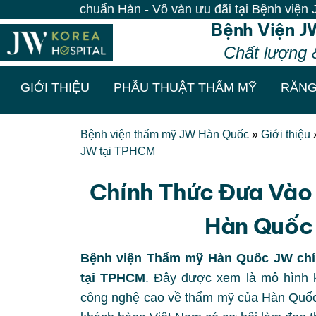
àn - Vô vàn ưu đãi tại Bệnh viện JW| 100% Khách đến l
Bệnh Viện J
Chất lượng 
GIỚI THIỆU
PHẪU THUẬT THẨM MỸ
RĂNG
Bệnh viện thẩm mỹ JW Hàn Quốc
»
Giới thiệu
JW tại TPHCM
Chính Thức Đưa Vào
Hàn Quốc
Bệnh viện Thẩm mỹ Hàn Quốc JW chín
tại TPHCM
. Đây được xem là mô hình k
công nghệ cao về thẩm mỹ của Hàn Quốc 