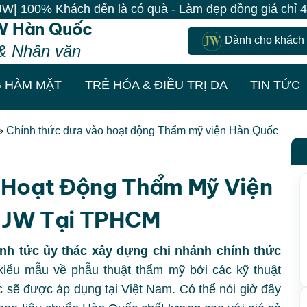
à có quà - Làm đẹp đồng giá chỉ 499K - Đăng ký giữ su
W Hàn Quốc
Dành cho khách
& Nhân văn
 HÀM MẶT
TRẺ HÓA & ĐIỀU TRỊ DA
TIN TỨC
»
Chính thức đưa vào hoạt động Thẩm mỹ viện Hàn Quốc
 Hoạt Động Thẩm Mỹ Viện
 JW Tại TPHCM
h tức ủy thác xây dựng chi nhánh chính thức
iểu mẫu về phẫu thuật thẩm mỹ bởi các kỹ thuật
sẽ được áp dụng tại Việt Nam. Có thể nói giờ đây