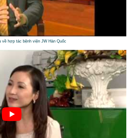
ệu về hợp tác bệnh viện JW Hàn Quốc