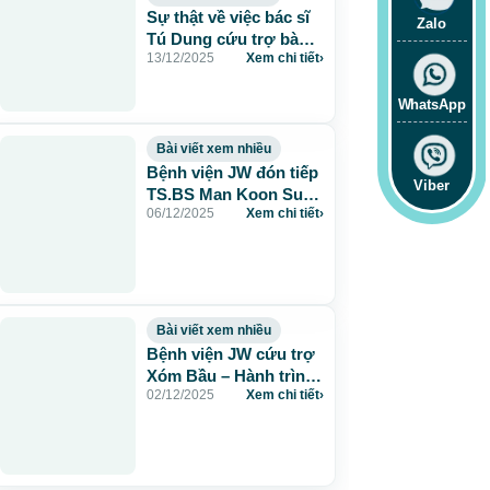
Sự thật về việc bác sĩ
Zalo
Tú Dung cứu trợ bà
13/12/2025
Xem chi tiết
›
con Phú Yên đến hết
sạch tiền
WhatsApp
Bài viết xem nhiều
Bệnh viện JW đón tiếp
Viber
TS.BS Man Koon Suh
06/12/2025
Xem chi tiết
›
chia sẻ đột phá Công
nghệ Trẻ hóa Exosome
Bài viết xem nhiều
Bệnh viện JW cứu trợ
Xóm Bầu – Hành trình
02/12/2025
Xem chi tiết
›
thấu cảm sau trận lũ
lịch sử tại Phú Yên