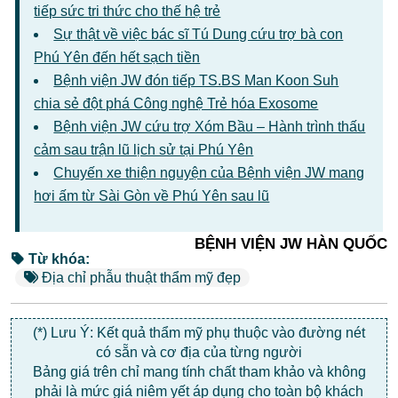
tiếp sức tri thức cho thế hệ trẻ
Sự thật về việc bác sĩ Tú Dung cứu trợ bà con
Phú Yên đến hết sạch tiền
Bệnh viện JW đón tiếp TS.BS Man Koon Suh
chia sẻ đột phá Công nghệ Trẻ hóa Exosome
Bệnh viện JW cứu trợ Xóm Bầu – Hành trình thấu
cảm sau trận lũ lịch sử tại Phú Yên
Chuyến xe thiện nguyện của Bệnh viện JW mang
hơi ấm từ Sài Gòn về Phú Yên sau lũ
BỆNH VIỆN JW HÀN QUỐC
Từ khóa:
Địa chỉ phẫu thuật thẩm mỹ đẹp
(*) Lưu Ý: Kết quả thẩm mỹ phụ thuộc vào đường nét
có sẵn và cơ địa của từng người
Bảng giá trên chỉ mang tính chất tham khảo và không
phải là mức giá niêm yết áp dụng cho toàn bộ khách