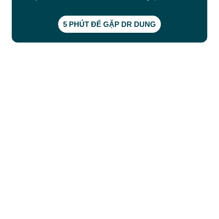
5 PHÚT ĐỂ GẶP DR DUNG
CÔNG TY TNHH BỆNH VIỆN JW HÀN QUỐC
50 Tôn Thất Tùng, Phường Bến Thành, TP.HCM
0968681111
-
0964845399
-
0936105764
cskh.benhvienjw@gmail.com
MST: 3602494834 do sở kế hoạch và đầu tư
TP.HCM cấp ngày 10/05/2011
DỊCH VỤ NỔI BẬT
➤
Phẫu thuật thẩm mỹ