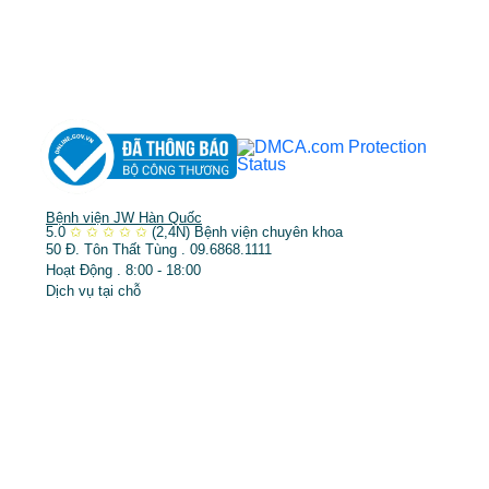
➤
Răng hàm mặt
➤
Trẻ hóa & điều trị da
Bệnh viện JW Hàn Quốc
5.0
✩
✩
✩
✩
✩
(2,4N)
Bệnh viện chuyên khoa
50 Đ. Tôn Thất Tùng . 09.6868.1111
Hoạt Động . 8:00 - 18:00
Dịch vụ tại chỗ