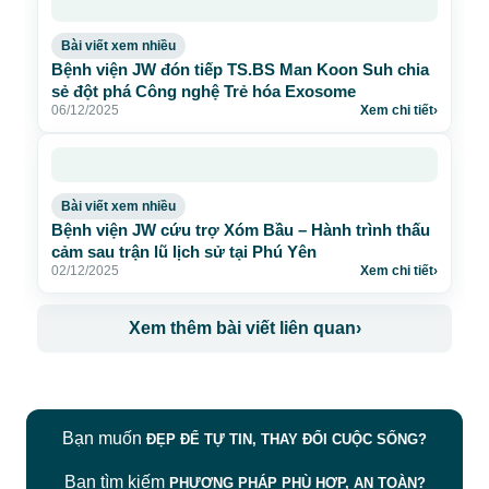
Bài viết xem nhiều
Bệnh viện JW đón tiếp TS.BS Man Koon Suh chia
sẻ đột phá Công nghệ Trẻ hóa Exosome
06/12/2025
Xem chi tiết
›
Bài viết xem nhiều
Bệnh viện JW cứu trợ Xóm Bầu – Hành trình thấu
cảm sau trận lũ lịch sử tại Phú Yên
02/12/2025
Xem chi tiết
›
Xem thêm bài viết liên quan
›
Bạn muốn
ĐẸP ĐỂ TỰ TIN, THAY ĐỔI CUỘC SỐNG?
Bạn tìm kiếm
PHƯƠNG PHÁP PHÙ HỢP, AN TOÀN?