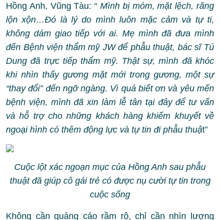
Hồng Anh, Vũng Tàu: “
Mình bị móm, mặt lệch, răng
lộn xộn…Đó là lý do mình luôn mặc cảm và tự ti,
không dám giao tiếp với ai. Mẹ mình đã đưa mình
đến Bệnh viện thẩm mỹ JW để phẫu thuật, bác sĩ Tú
Dung đã trực tiếp thẩm mỹ. Thật sự, mình đã khóc
khi nhìn thấy gương mặt mới trong gương, một sự
“thay đổi” đến ngỡ ngàng. Vì quá biết ơn và yêu mến
bệnh viện, mình đã xin làm lễ tân tại đây để tư vấn
và hỗ trợ cho những khách hàng khiếm khuyết về
ngoại hình có thêm động lực và tự tin đi phẫu thuậ
t”
Cuộc lột xác ngoạn mục của Hồng Anh sau phẫu
thuật đã giúp cô gái trẻ có được nụ cười tự tin trong
cuộc sống
Không cần quảng cáo rầm rộ, chỉ cần nhìn lượng