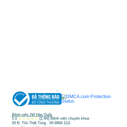
➤
Trẻ hóa & điều trị da
Bệnh viện JW Hàn Quốc
5.0
✩
✩
✩
✩
✩
(2,4N)
Bệnh viện chuyên khoa
50 Đ. Tôn Thất Tùng . 09.6868.1111
Hoạt Động . 8:00 - 18:00
Dịch vụ tại chỗ