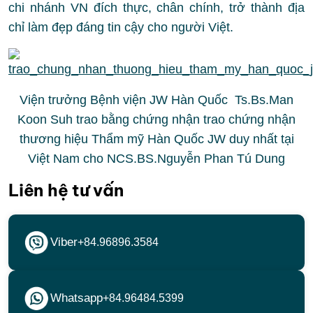
Liên hệ tư vấn
Viber
+84.96896.3584
Whatsapp
+84.96484.5399
Zalo
+84.96868.1111
Xem thêm:
Bác sĩ JW cập nhật công nghệ nâng ngực
Ergonomix 2
Sự thật về việc bác sĩ Tú Dung cứu trợ bà con