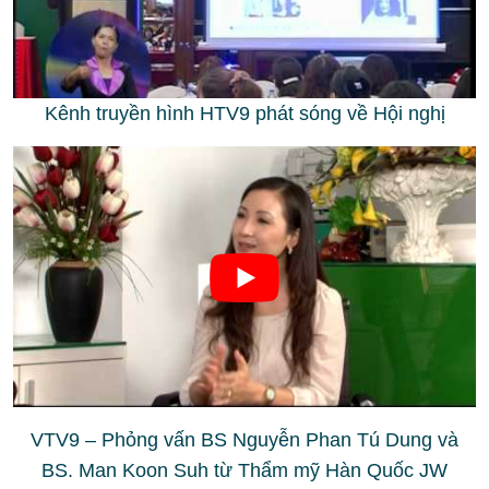
Kênh truyền hình HTV9 phát sóng về Hội nghị
VTV9 – Phỏng vấn BS Nguyễn Phan Tú Dung và
BS. Man Koon Suh từ Thẩm mỹ Hàn Quốc JW