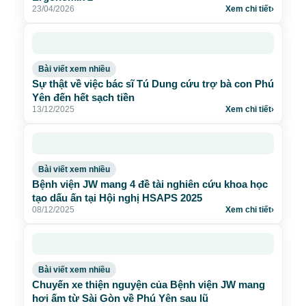
Bệnh viện JW mang 4 đề tài nghiên cứu khoa học
tạo dấu ấn tại Hội nghị HSAPS 2025
08/12/2025
Xem chi tiết
›
Bài viết xem nhiều
Chuyến xe thiện nguyện của Bệnh viện JW mang
hơi ấm từ Sài Gòn về Phú Yên sau lũ
01/12/2025
Xem chi tiết
›
Xem thêm bài viết liên quan
›
Bạn muốn
ĐẸP ĐỂ TỰ TIN, THAY ĐỔI CUỘC SỐNG?
Bạn tìm kiếm
PHƯƠNG PHÁP PHÙ HỢP, AN TOÀN?