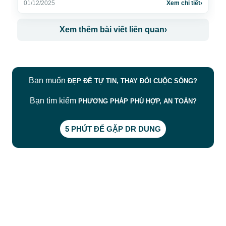
5 PHÚT ĐỂ GẶP DR DUNG
CÔNG TY TNHH BỆNH VIỆN JW HÀN QUỐC
50 Tôn Thất Tùng, Phường Bến Thành, TP.HCM
0968681111
-
0964845399
-
0936105764
cskh.benhvienjw@gmail.com
MST: 3602494834 do sở kế hoạch và đầu tư
TP.HCM cấp ngày 10/05/2011
DỊCH VỤ NỔI BẬT
➤
Phẫu thuật thẩm mỹ
➤
Răng hàm mặt