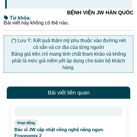
Bài viết liên quan
Hoạt động
Bác sĩ JW cập nhật công nghệ nâng ngực
Ergonomix 2
23/04/2026
Xem chi tiết
›
Bài viết xem nhiều
Sự thật về việc bác sĩ Tú Dung cứu trợ bà con Phú
Yên đến hết sạch tiền
13/12/2025
Xem chi tiết
›
Bài viết xem nhiều