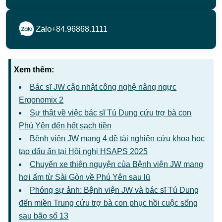
Phú Yên đến hết sạch tiền
Bệnh viện JW mang 4 đề tài nghiên cứu khoa học
tạo dấu ấn tại Hội nghị HSAPS 2025
Chuyến xe thiện nguyện của Bệnh viện JW mang
hơi ấm từ Sài Gòn về Phú Yên sau lũ
Phóng sự ảnh: Bệnh viện JW và bác sĩ Tú Dung
đến miền Trung cứu trợ bà con phục hồi cuộc sống
sau bão số 13
BỆNH VIỆN JW HÀN QUỐC
Từ khóa:
Bài viết này không có thẻ nào.
(*) Lưu Ý: Kết quả thẩm mỹ phụ thuộc vào đường nét
có sẵn và cơ địa của từng người
Bảng giá trên chỉ mang tính chất tham khảo và không
phải là mức giá niêm yết áp dụng cho toàn bộ khách
hàng.