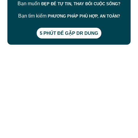
Bạn muốn
ĐẸP ĐỂ TỰ TIN, THAY ĐỔI CUỘC SỐNG?
Bạn tìm kiếm
PHƯƠNG PHÁP PHÙ HỢP, AN TOÀN?
5 PHÚT ĐỂ GẶP DR DUNG
CÔNG TY TNHH BỆNH VIỆN JW HÀN QUỐC
50 Tôn Thất Tùng, Phường Bến Thành, TP.HCM
0968681111
-
0964845399
-
0936105764
cskh.benhvienjw@gmail.com
MST: 3602494834 do sở kế hoạch và đầu tư
TP.HCM cấp ngày 10/05/2011