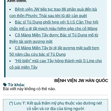
Xem thêm:
Bệnh viện JW tiếp tục trao 86 phần quà đến bà
con thôn Phước Thái sau khi lũ dữ càn quét
Bác sĩ Tú Dung phối hợp với S.I.S Cần Thơ hội
chẩn mổ u dị tật mạch máu hiếm gặp cho cô Màng
Cô Màng Miền Tây được Bác sĩ Tú Dung mổ từ
thiện tái sinh gương mặt
Cô Màng Miền Tây bị dị tật gương mặt suốt hơn
50 năm cầu cứu bác sĩ Tú Dung
“Hô biến” mũi cao Tây hỏng thành mũi S Line cho
cô gái miền Tây
BỆNH VIỆN JW HÀN QUỐC
Từ khóa:
Bài viết này không có thẻ nào.
(*) Lưu Ý: Kết quả thẩm mỹ phụ thuộc vào đường nét
có sẵn và cơ địa của từng người