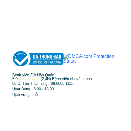
DỊCH VỤ NỔI BẬT
➤
Phẫu thuật thẩm mỹ
➤
Răng hàm mặt
➤
Trẻ hóa & điều trị da
Bệnh viện JW Hàn Quốc
5.0
✩
✩
✩
✩
✩
(2,4N)
Bệnh viện chuyên khoa
50 Đ. Tôn Thất Tùng . 09.6868.1111
Hoạt Động . 8:00 - 18:00
Dịch vụ tại chỗ