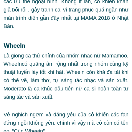
các ưu thế ngoại hình. Không ít lần, cô khiến khán
giả bối rối , gây tranh cãi vì trang phục quá ngắn như
màn trình diễn gần đây nhất tại MAMA 2018 ở Nhật
Bản.
WheeIn
Là giọng ca thứ chính của nhóm nhạc nữ Mamamoo,
WheeIncó quãng âm rộng nhất trong nhóm cùng kỹ
thuật luyến láy tốt khi hát. Wheein còn khá đa tài khi
có thể vẽ, làm thơ, tự sáng tác nhạc và sản xuất.
Moderato là ca khúc đầu tiên nữ ca sĩ hoàn toàn tự
sáng tác và sản xuất.
Vẻ nghịch ngợm và đáng yêu của cô khiến các fan
đứng ngồi không yên, chính vì vậy mà cô còn có tên
gọi “Cún Wheein”.