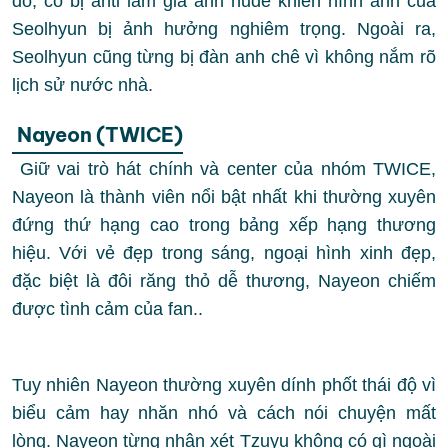
đó, cô bị anti làm giả ảnh nude khiến hình ảnh của
Seolhyun bị ảnh hưởng nghiêm trọng. Ngoài ra,
Seolhyun cũng từng bị đàn anh chê vì không nắm rõ
lịch sử nước nhà.
Nayeon (TWICE)
Giữ vai trò hát chính và center của nhóm TWICE,
Nayeon là thành viên nổi bật nhất khi thường xuyên
đứng thứ hạng cao trong bảng xếp hạng thương
hiệu. Với vẻ đẹp trong sáng, ngoại hình xinh đẹp,
đặc biệt là đôi răng thỏ dễ thương, Nayeon chiếm
được tình cảm của fan..
Tuy nhiên Nayeon thường xuyên dính phốt thái độ vì
biểu cảm hay nhăn nhó và cách nói chuyện mất
lòng. Nayeon từng nhận xét Tzuyu không có gì ngoài