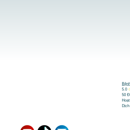
DỊCH VỤ NỔI BẬT
Bệnh
5.0
➤
Phẫu thuật thẩm mỹ
50 Đ
Hoạt
➤
Răng hàm mặt
Dịch
➤
Trẻ hóa & điều trị da