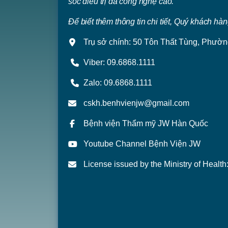
sóc điều trị da công nghệ cao.
Để biết thêm thông tin chi tiết, Quý khách hàn
Trụ sở chính: 50 Tôn Thất Tùng, Phư
Viber:
09.6868.1111
Zalo:
09.6868.1111
cskh.benhvienjw@gmail.com
Bệnh viện Thẩm mỹ JW Hàn Quốc
Youtube Channel Bệnh Viện JW
License issued by the Ministry of Heal