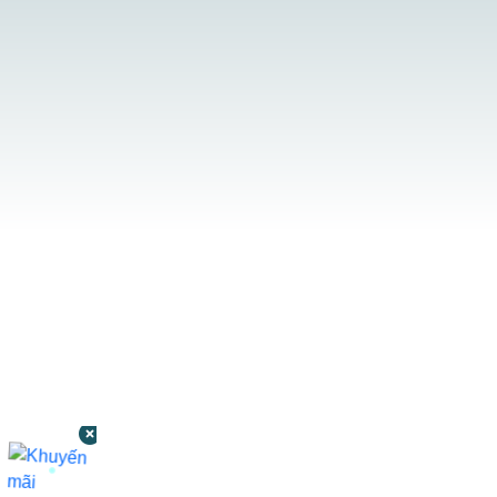
CÔNG TY TNHH BỆNH VIỆN JW HÀN
QUỐC
50 Tôn Thất Tùng, Phường Bến Thành,
TP.HCM
0968681111
-
0964845399
-
0936105764
cskh.benhvienjw@gmail.com