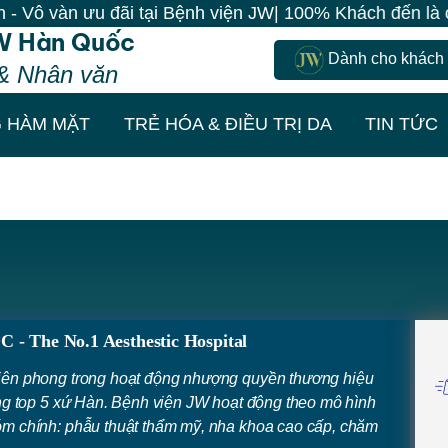
àn ưu đãi tại Bệnh viện JW| 100% Khách đến là có quà 
W Hàn Quốc
Dành cho khách
& Nhân văn
 HÀM MẶT
TRẺ HÓA & ĐIỀU TRỊ DA
TIN TỨC
he No.1 Aesthestic Hospital
iên phong trong hoạt động nhượng quyền thương hiệu
ng top 5 xứ Hàn. Bệnh viện JW hoạt động theo mô hình
m chính: phẫu thuật thẩm mỹ, nha khoa cao cấp, chăm