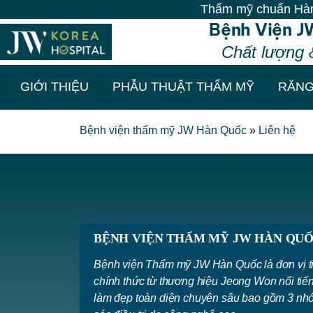
Thẩm mỹ chuẩn Hàn - Vô v
Bệnh Viện J
Chất lượng 
GIỚI THIỆU
PHẪU THUẬT THẨM MỸ
RĂNG
Bệnh viện thẩm mỹ JW Hàn Quốc
»
Liên hệ
BỆNH VIỆN THẨM MỸ JW HÀN QUỐC - T
Bệnh viện Thẩm mỹ JW Hàn Quốc là đơn vị t
chính thức từ thương hiệu Jeong Won nổi tiế
làm đẹp toàn diện chuyên sâu bao gồm 3 nhó