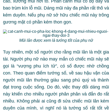
cao, xương mũi hơi to. Phần cánh mũi có độ dày và
bao trùm kín lỗ mũi. Dáng mũi này đa phần rất thô và
kém duyên. Nếu phụ nữ sở hữu chiếc mũi này trông
gương mặt có phần kém thon gọn.
Mũi lân được xem là tướng tốt của phụ nữ
Tuy nhiên, một số người cho rằng mũi lân là một gia
tài. Người phụ nữ nào may mắn có chiếc mũi này sẽ
gọi là “vượng phu ích tử”, có số được nhờ chồng
con. Theo quan điểm tướng số, về sau hậu vận của
người mũi lân thường giàu sang phú quý và thành
đạt trong cuộc sống. Do đó, việc thay đổi dáng mũi
này khiến cho nhiều người phân phân và đắn đo rất
nhiều. Không phải ai cũng đi sửa chiếc mũi lân kém
duyên của mình, vì nghĩ nó là tướng số rất tốt về