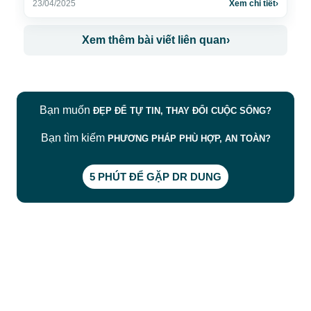
23/04/2025
Xem chi tiết
›
Xem thêm bài viết liên quan
›
Bạn muốn
ĐẸP ĐỂ TỰ TIN, THAY ĐỔI CUỘC SỐNG?
Bạn tìm kiếm
PHƯƠNG PHÁP PHÙ HỢP, AN TOÀN?
5 PHÚT ĐỂ GẶP DR DUNG
CÔNG TY TNHH BỆNH VIỆN JW HÀN QUỐC
50 Tôn Thất Tùng, Phường Bến Thành, TP.HCM