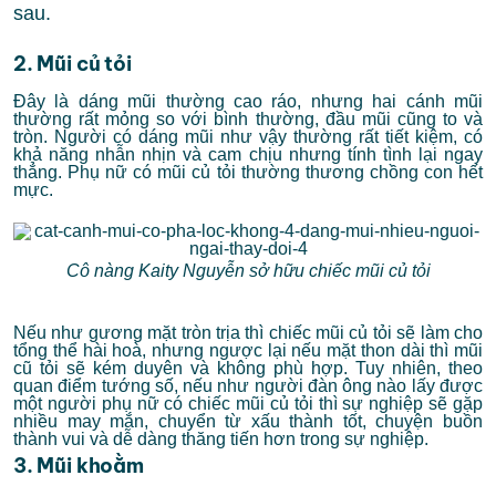
sau.
2. Mũi củ tỏi
Đây là dáng mũi thường cao ráo, nhưng hai cánh mũi
thường rất mỏng so với bình thường, đầu mũi cũng to và
tròn. Người có dáng mũi như vậy thường rất tiết kiệm, có
khả năng nhẫn nhịn và cam chịu nhưng tính tình lại ngay
thẳng. Phụ nữ có mũi củ tỏi thường thương chồng con hết
mực.
Cô nàng Kaity Nguyễn sở hữu chiếc mũi củ tỏi
Nếu như gương mặt tròn trịa thì chiếc mũi củ tỏi sẽ làm cho
tổng thể hài hoà, nhưng ngược lại nếu mặt thon dài thì mũi
cũ tỏi sẽ kém duyên và không phù hợp. Tuy nhiên, theo
quan điểm tướng số, nếu như người đàn ông nào lấy được
một người phụ nữ có chiếc mũi củ tỏi thì sự nghiệp sẽ gặp
nhiều may mắn, chuyển từ xấu thành tốt, chuyện buồn
thành vui và dễ dàng thăng tiến hơn trong sự nghiệp.
3. Mũi khoằm