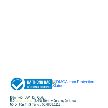
0968681111
-
0964845399
-
0936105764
cskh.benhvienjw@gmail.com
MST: 3602494834 do sở kế hoạch và đầu tư
TP.HCM cấp ngày 10/05/2011
DỊCH VỤ NỔI BẬT
➤
Phẫu thuật thẩm mỹ
➤
Răng hàm mặt
➤
Trẻ hóa & điều trị da
Bệnh viện JW Hàn Quốc
5.0
✩
✩
✩
✩
✩
(2,4N)
Bệnh viện chuyên khoa
50 Đ. Tôn Thất Tùng . 09.6868.1111