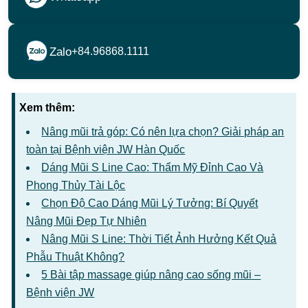
Zalo
+84.96868.1111
Xem thêm:
Nâng mũi trả góp: Có nên lựa chọn? Giải pháp an
toàn tại Bệnh viện JW Hàn Quốc
Dáng Mũi S Line Cao: Thẩm Mỹ Đỉnh Cao Và
Phong Thủy Tài Lộc
Chọn Độ Cao Dáng Mũi Lý Tưởng: Bí Quyết
Nâng Mũi Đẹp Tự Nhiên
Nâng Mũi S Line: Thời Tiết Ảnh Hưởng Kết Quả
Phẫu Thuật Không?
5 Bài tập massage giúp nâng cao sống mũi –
Bệnh viện JW