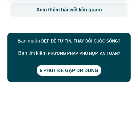
Xem thêm bài viết liên quan
›
Bạn muốn
ĐẸP ĐỂ TỰ TIN, THAY ĐỔI CUỘC SỐNG?
Bạn tìm kiếm
PHƯƠNG PHÁP PHÙ HỢP, AN TOÀN?
5 PHÚT ĐỂ GẶP DR DUNG
CÔNG TY TNHH BỆNH VIỆN JW HÀN QUỐC
50 Tôn Thất Tùng, Phường Bến Thành, TP.HCM
0968681111
-
0964845399
-
0936105764