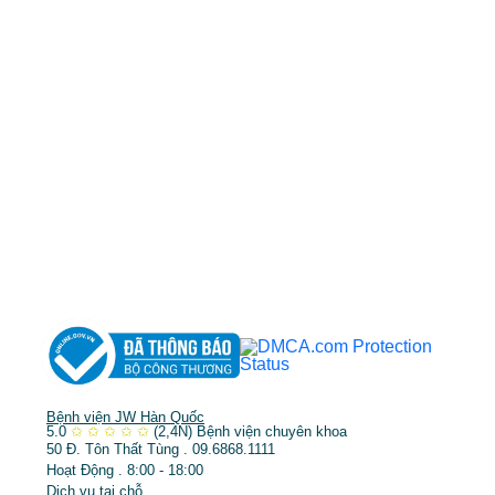
cskh.benhvienjw@gmail.com
MST: 3602494834 do sở kế hoạch và đầu tư
TP.HCM cấp ngày 10/05/2011
DỊCH VỤ NỔI BẬT
➤
Phẫu thuật thẩm mỹ
➤
Răng hàm mặt
➤
Trẻ hóa & điều trị da
Bệnh viện JW Hàn Quốc
5.0
✩
✩
✩
✩
✩
(2,4N)
Bệnh viện chuyên khoa
50 Đ. Tôn Thất Tùng . 09.6868.1111
Hoạt Động . 8:00 - 18:00
Dịch vụ tại chỗ