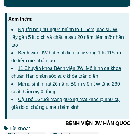
Xem thêm:
Người phụ nữ ngực phình to 115cm, bác sĩ JW
lấy gần 5 lít dịch và chất lạ sau 20 năm tiêm mỡ nhân
tạo
Bệnh viện JW hút 5 lít dịch lạ từ vòng 1 to 115cm
do tiêm mỡ nhân tạo
11 Chuyên khoa Bệnh viện JW: Mô hình đa khoa
chuẩn Hàn chăm sóc sức khỏe toàn diện
Mừng sinh nhật 26 năm: Bệnh viện JW tặng 260
suất thẩm mỹ 0 đồng
Cậu bé 16 tuổi mang gương mặt khác lạ như cụ
già do di chứng u máu bẩm sinh
BỆNH VIỆN JW HÀN QUỐC
Từ khóa: