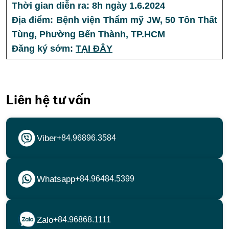
Thời gian diễn ra: 8h ngày 1.6.2024
Địa điểm: Bệnh viện Thẩm mỹ JW, 50 Tôn Thất
Tùng, Phường Bến Thành, TP.HCM
Đăng ký sớm:
TẠI ĐÂY
Liên hệ tư vấn
Viber
+84.96896.3584
Whatsapp
+84.96484.5399
Zalo
+84.96868.1111