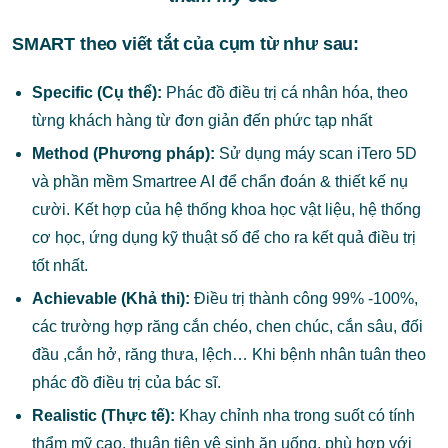
SMART theo viết tắt của cụm từ như sau:
Specific (Cụ thể):
Phác đồ điều trị cá nhân hóa, theo
từng khách hàng từ đơn giản đến phức tạp nhất
Method (Phương pháp):
Sử dụng máy scan iTero 5D
và phần mềm Smartree AI để chẩn đoán & thiết kế nụ
cười. Kết hợp của hệ thống khoa học vật liệu, hệ thống
cơ học, ứng dụng kỹ thuật số để cho ra kết quả điều trị
tốt nhất.
Achievable (Khả thi):
Điều trị thành công 99% -100%,
các trường hợp răng cắn chéo, chen chúc, cắn sâu, đối
đầu ,cắn hở, răng thưa, lệch… Khi bệnh nhân tuân theo
phác đồ điều trị của bác sĩ.
Realistic (Thực tế):
Khay chỉnh nha trong suốt có tính
thẩm mỹ cao, thuận tiện vệ sinh ăn uống, phù hợp với