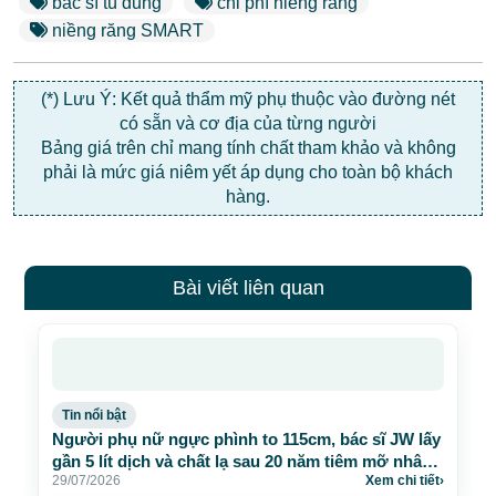
bác sĩ tú dung
chi phí niềng răng
niềng răng SMART
(*) Lưu Ý: Kết quả thẩm mỹ phụ thuộc vào đường nét
có sẵn và cơ địa của từng người
Bảng giá trên chỉ mang tính chất tham khảo và không
phải là mức giá niêm yết áp dụng cho toàn bộ khách
hàng.
Bài viết liên quan
Tin nổi bật
Người phụ nữ ngực phình to 115cm, bác sĩ JW lấy
gần 5 lít dịch và chất lạ sau 20 năm tiêm mỡ nhân
29/07/2026
Xem chi tiết
›
tạo