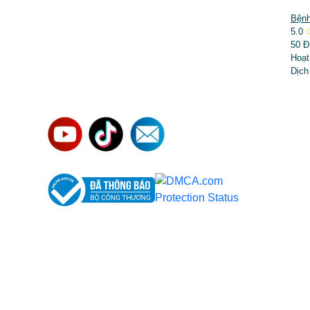
DỊCH VỤ NỔI BẬT
Bệnh
5.0
➤
Phẫu thuật thẩm mỹ
50 Đ
Hoạt
➤
Răng hàm mặt
Dịch
➤
Trẻ hóa & điều trị da