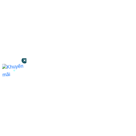
CÔNG TY TNHH BỆNH VIỆN JW HÀN
QUỐC
50 Tôn Thất Tùng, Phường Bến Thành,
TP.HCM
0968681111
-
0964845399
-
0936105764
cskh.benhvienjw@gmail.com
MST: 3602494834 do sở kế hoạch và đầu tư
TP.HCM cấp ngày 10/05/2011