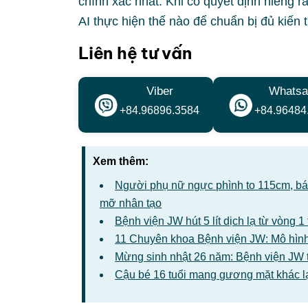
chính xác nhất.
Khi có quyết định niềng r
AI thực hiện thế nào để chuẩn bị đủ kiến
Liên hệ tư vấn
Viber
Whatsa
+84.96896.3584
+84.96484
Xem thêm:
Người phụ nữ ngực phình to 115cm, bác 
mỡ nhân tạo
Bệnh viện JW hút 5 lít dịch lạ từ vòng 
11 Chuyên khoa Bệnh viện JW: Mô hình
Mừng sinh nhật 26 năm: Bệnh viện JW 
Cậu bé 16 tuổi mang gương mặt khác l