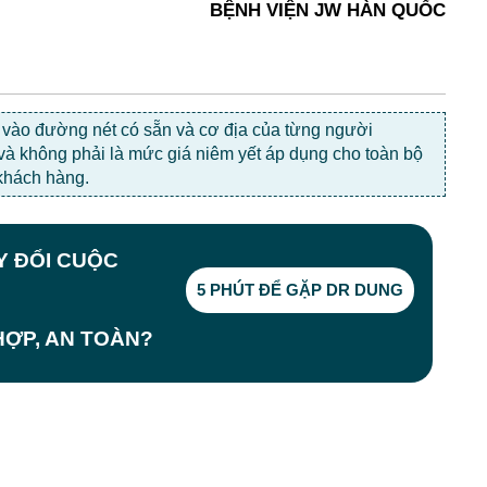
BỆNH VIỆN JW HÀN QUỐC
c vào đường nét có sẵn và cơ địa của từng người
 và không phải là mức giá niêm yết áp dụng cho toàn bộ
khách hàng.
AY ĐỔI CUỘC
5 PHÚT ĐỂ GẶP DR DUNG
ỢP, AN TOÀN?