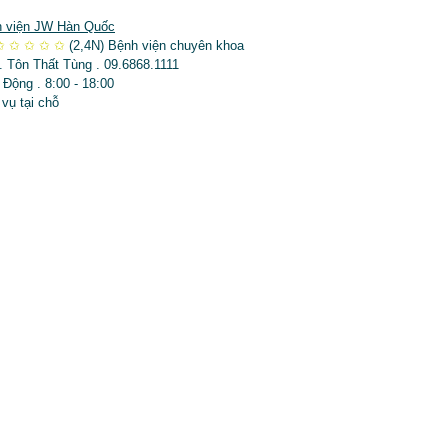
 viện JW Hàn Quốc
✩
✩
✩
✩
✩
(2,4N)
Bệnh viện chuyên khoa
. Tôn Thất Tùng . 09.6868.1111
 Động . 8:00 - 18:00
 vụ tại chỗ