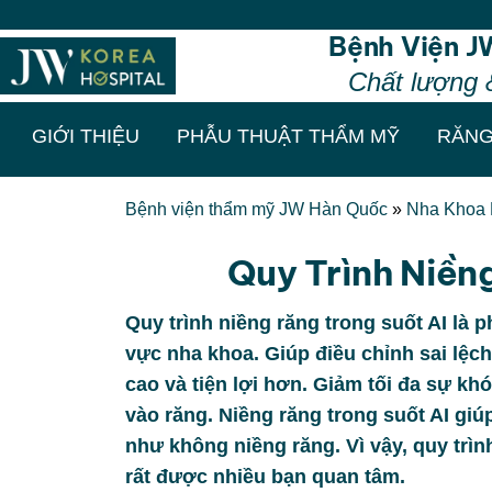
Thẩm mỹ 
Bệnh Viện J
Chất lượng 
GIỚI THIỆU
PHẪU THUẬT THẨM MỸ
RĂNG
Bệnh viện thẩm mỹ JW Hàn Quốc
»
Nha Khoa
Quy Trình Niền
Quy trình niềng răng trong suốt AI là 
vực nha khoa. Giúp điều chỉnh sai lệc
cao và tiện lợi hơn. Giảm tối đa sự kh
vào răng. Niềng răng trong suốt AI giú
như không niềng răng. Vì vậy, quy trìn
rất được nhiều bạn quan tâm.