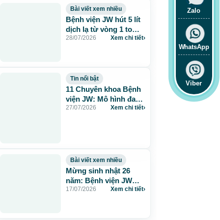
Bài viết xem nhiều
Zalo
Bệnh viện JW hút 5 lít
dịch lạ từ vòng 1 to
28/07/2026
Xem chi tiết
›
115cm do tiêm mỡ
WhatsApp
nhân tạo
Tin nổi bật
Viber
11 Chuyên khoa Bệnh
viện JW: Mô hình đa
27/07/2026
Xem chi tiết
›
khoa chuẩn Hàn chăm
sóc sức khỏe toàn
diện
Bài viết xem nhiều
Mừng sinh nhật 26
năm: Bệnh viện JW
17/07/2026
Xem chi tiết
›
tặng 260 suất thẩm mỹ
0 đồng