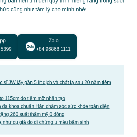
ăng bạn nên tìm đến quy trình niềng răng trong suốt
 thức cũng như tâm lý cho mình nhé!
pp
Zalo
.5399
+84.96868.1111
sĩ JW lấy gần 5 lít dịch và chất lạ sau 20 năm tiêm
1 to 115cm do tiêm mỡ nhân tạo
 đa khoa chuẩn Hàn chăm sóc sức khỏe toàn diện
tặng 260 suất thẩm mỹ 0 đồng
ạ như cụ già do di chứng u máu bẩm sinh