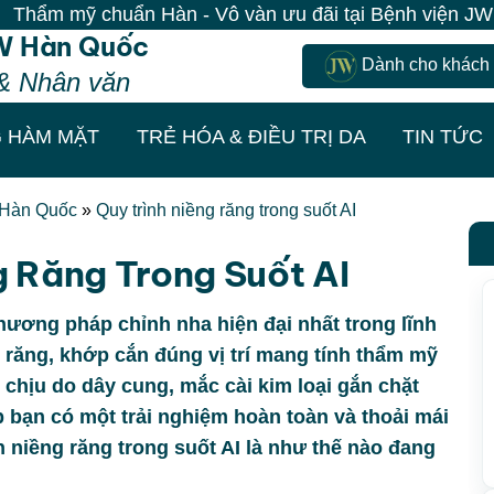
chuẩn Hàn - Vô vàn ưu đãi tại Bệnh viện JW| 100% Khác
W Hàn Quốc
Dành cho khách
& Nhân văn
 HÀM MẶT
TRẺ HÓA & ĐIỀU TRỊ DA
TIN TỨC
 Hàn Quốc
»
Quy trình niềng răng trong suốt AI
g Răng Trong Suốt AI
phương pháp chỉnh nha hiện đại nhất trong lĩnh
h răng, khớp cắn đúng vị trí mang tính thẩm mỹ
ó chịu do dây cung, mắc cài kim loại gắn chặt
p bạn có một trải nghiệm hoàn toàn và thoải mái
h niềng răng trong suốt AI là như thế nào đang