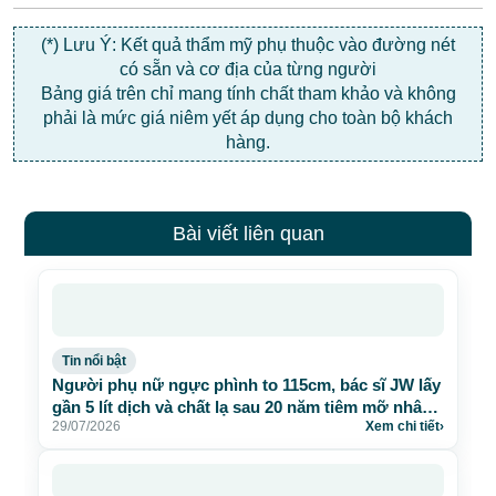
(*) Lưu Ý: Kết quả thẩm mỹ phụ thuộc vào đường nét
có sẵn và cơ địa của từng người
Bảng giá trên chỉ mang tính chất tham khảo và không
phải là mức giá niêm yết áp dụng cho toàn bộ khách
hàng.
Bài viết liên quan
Tin nổi bật
Người phụ nữ ngực phình to 115cm, bác sĩ JW lấy
gần 5 lít dịch và chất lạ sau 20 năm tiêm mỡ nhân
29/07/2026
Xem chi tiết
›
tạo