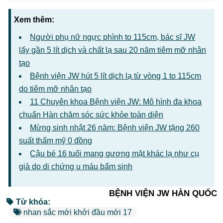
Xem thêm:
Người phụ nữ ngực phình to 115cm, bác sĩ JW
lấy gần 5 lít dịch và chất lạ sau 20 năm tiêm mỡ nhân
tạo
Bệnh viện JW hút 5 lít dịch lạ từ vòng 1 to 115cm
do tiêm mỡ nhân tạo
11 Chuyên khoa Bệnh viện JW: Mô hình đa khoa
chuẩn Hàn chăm sóc sức khỏe toàn diện
Mừng sinh nhật 26 năm: Bệnh viện JW tặng 260
suất thẩm mỹ 0 đồng
Cậu bé 16 tuổi mang gương mặt khác lạ như cụ
già do di chứng u máu bẩm sinh
BỆNH VIỆN JW HÀN QUỐC
Từ khóa:
nhan sắc mới khởi đầu mới 17