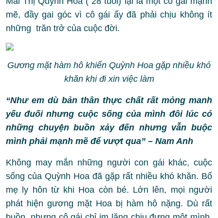
Mai Thị Quỳnh Hoa ( 28 tuổi) lại là một cô gái mạnh
mẽ, đầy gai góc vì cô gái ấy đã phải chịu không ít
những trăn trở của cuộc đời.
Gương mặt hàm hô khiến Quỳnh Hoa gặp nhiều khó
khăn khi đi xin việc làm
“Như em dù bản thân thực chất rất mỏng manh
yếu đuối nhưng cuộc sống của mình đôi lúc có
những chuyện buồn xảy đến nhưng vẫn buộc
mình phải mạnh mẽ để vượt qua” – Nam Anh
Không may mắn những người con gái khác, cuộc
sống của Quỳnh Hoa đã gặp rất nhiều khó khăn. Bố
mẹ ly hôn từ khi Hoa còn bé. Lớn lên, mọi người
phát hiện gương mặt Hoa bị hàm hô nặng. Dù rất
buồn, nhưng cô gái chỉ im lặng chịu đựng một mình,