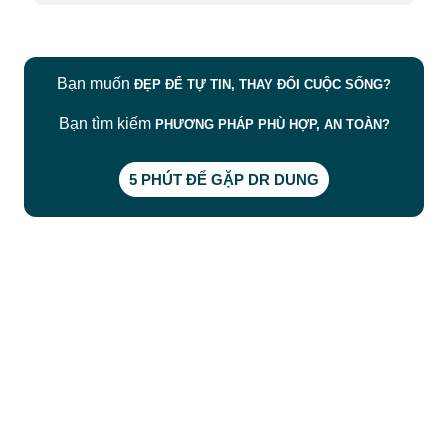
Bạn muốn
ĐẸP ĐỂ TỰ TIN, THAY ĐỔI CUỘC SỐNG?
Bạn tìm kiếm
PHƯƠNG PHÁP PHÙ HỢP, AN TOÀN?
5 PHÚT ĐỂ GẶP DR DUNG
CÔNG TY TNHH BỆNH VIỆN JW HÀN QUỐC
50 Tôn Thất Tùng, Phường Bến Thành, TP.HCM
0968681111
-
0964845399
-
0936105764
cskh.benhvienjw@gmail.com