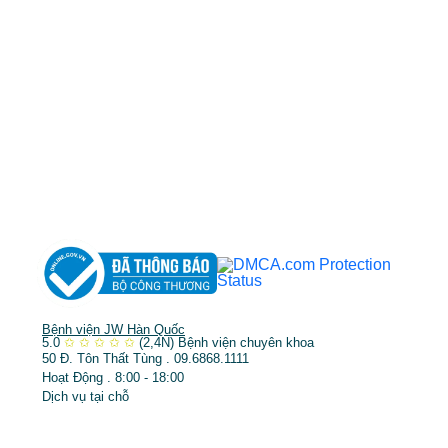
MST: 3602494834 do sở kế hoạch và đầu tư
TP.HCM cấp ngày 10/05/2011
DỊCH VỤ NỔI BẬT
➤
Phẫu thuật thẩm mỹ
➤
Răng hàm mặt
➤
Trẻ hóa & điều trị da
Bệnh viện JW Hàn Quốc
5.0
✩
✩
✩
✩
✩
(2,4N)
Bệnh viện chuyên khoa
50 Đ. Tôn Thất Tùng . 09.6868.1111
Hoạt Động . 8:00 - 18:00
Dịch vụ tại chỗ