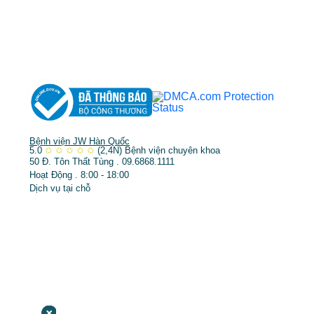
➤
Phẫu thuật thẩm mỹ
➤
Răng hàm mặt
➤
Trẻ hóa & điều trị da
Bệnh viện JW Hàn Quốc
5.0
✩
✩
✩
✩
✩
(2,4N)
Bệnh viện chuyên khoa
50 Đ. Tôn Thất Tùng . 09.6868.1111
Hoạt Động . 8:00 - 18:00
Dịch vụ tại chỗ