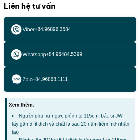
Liên hệ tư vấn
Viber
+84.96896.3584
Whatsapp
+84.96484.5399
Zalo
+84.96868.1111
Xem thêm:
Người phụ nữ ngực phình to 115cm, bác sĩ JW
lấy gần 5 lít dịch và chất lạ sau 20 năm tiêm mỡ nhân
tạo