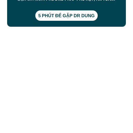
5 PHÚT ĐỂ GẶP DR DUNG
CÔNG TY TNHH BỆNH VIỆN JW HÀN QUỐC
50 Tôn Thất Tùng, Phường Bến Thành, TP.HCM
0968681111
-
0964845399
-
0936105764
cskh.benhvienjw@gmail.com
MST: 3602494834 do sở kế hoạch và đầu tư
TP.HCM cấp ngày 10/05/2011
DỊCH VỤ NỔI BẬT