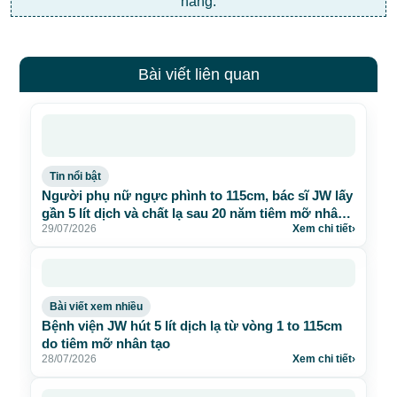
hàng.
Bài viết liên quan
Tin nổi bật
Người phụ nữ ngực phình to 115cm, bác sĩ JW lấy
gần 5 lít dịch và chất lạ sau 20 năm tiêm mỡ nhân
29/07/2026
Xem chi tiết
›
tạo
Bài viết xem nhiều
Bệnh viện JW hút 5 lít dịch lạ từ vòng 1 to 115cm
do tiêm mỡ nhân tạo
28/07/2026
Xem chi tiết
›