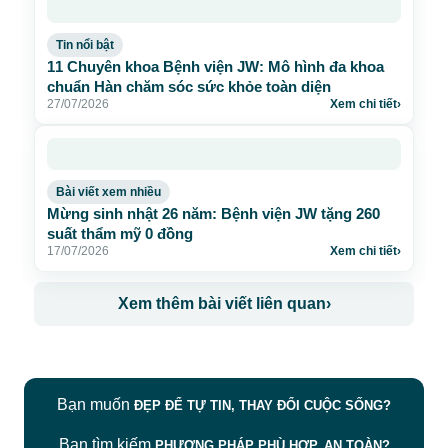
Tin nổi bật
11 Chuyên khoa Bệnh viện JW: Mô hình đa khoa
chuẩn Hàn chăm sóc sức khỏe toàn diện
27/07/2026
Xem chi tiết
›
Bài viết xem nhiều
Mừng sinh nhật 26 năm: Bệnh viện JW tặng 260
suất thẩm mỹ 0 đồng
17/07/2026
Xem chi tiết
›
Xem thêm bài viết liên quan
›
Bạn muốn
ĐẸP ĐỂ TỰ TIN, THAY ĐỔI CUỘC SỐNG?
Bạn tìm kiếm
PHƯƠNG PHÁP PHÙ HỢP, AN TOÀN?