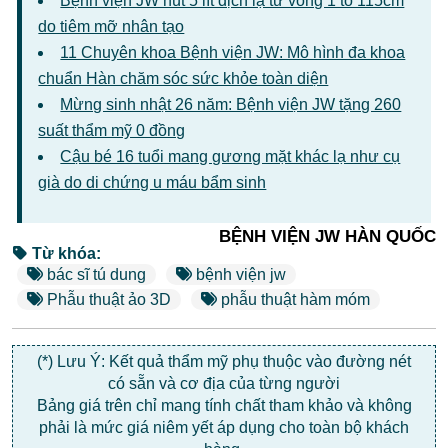
Bệnh viện JW hút 5 lít dịch lạ từ vòng 1 to 115cm
do tiêm mỡ nhân tạo
11 Chuyên khoa Bệnh viện JW: Mô hình đa khoa
chuẩn Hàn chăm sóc sức khỏe toàn diện
Mừng sinh nhật 26 năm: Bệnh viện JW tặng 260
suất thẩm mỹ 0 đồng
Cậu bé 16 tuổi mang gương mặt khác lạ như cụ
già do di chứng u máu bẩm sinh
BỆNH VIỆN JW HÀN QUỐC
Từ khóa:
bác sĩ tú dung
bệnh viện jw
Phẫu thuật ảo 3D
phẫu thuật hàm móm
(*) Lưu Ý: Kết quả thẩm mỹ phụ thuộc vào đường nét
có sẵn và cơ địa của từng người
Bảng giá trên chỉ mang tính chất tham khảo và không
phải là mức giá niêm yết áp dụng cho toàn bộ khách