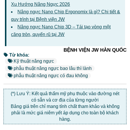
Xu Hướng Nâng Ngực 2026
Nâng ngực Nano Chip Ergonomix là gì? Chi tiết &
quy trình tại Bệnh viện JW
Nâng ngực Nano Chip 3D – Tái tạo vòng một
căng tròn, quyến rũ tại JW
BỆNH VIỆN JW HÀN QUỐC
Từ khóa:
Kỹ thuật nâng ngực
phẫu thuật nâng ngực bao lâu thì lành
phẫu thuật nâng ngực có đau không
(*) Lưu Ý: Kết quả thẩm mỹ phụ thuộc vào đường nét
có sẵn và cơ địa của từng người
Bảng giá trên chỉ mang tính chất tham khảo và không
phải là mức giá niêm yết áp dụng cho toàn bộ khách
hàng.