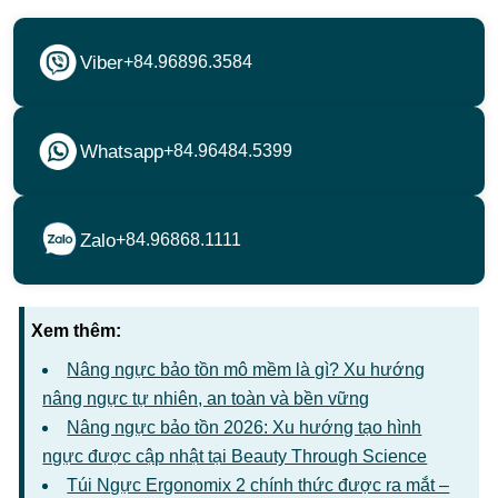
Viber
+84.96896.3584
Whatsapp
+84.96484.5399
Zalo
+84.96868.1111
Xem thêm:
Nâng ngực bảo tồn mô mềm là gì? Xu hướng
nâng ngực tự nhiên, an toàn và bền vững
Nâng ngực bảo tồn 2026: Xu hướng tạo hình
ngực được cập nhật tại Beauty Through Science
Túi Ngực Ergonomix 2 chính thức được ra mắt –