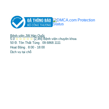
➤
Trẻ hóa & điều trị da
Bệnh viện JW Hàn Quốc
5.0
✩
✩
✩
✩
✩
(2,4N)
Bệnh viện chuyên khoa
50 Đ. Tôn Thất Tùng . 09.6868.1111
Hoạt Động . 8:00 - 18:00
Dịch vụ tại chỗ