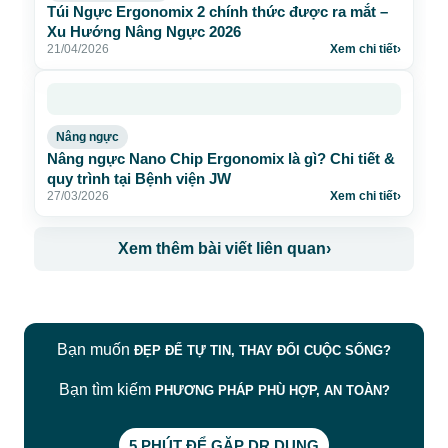
Túi Ngực Ergonomix 2 chính thức được ra mắt –
Xu Hướng Nâng Ngực 2026
21/04/2026
Xem chi tiết
›
Nâng ngực
Nâng ngực Nano Chip Ergonomix là gì? Chi tiết &
quy trình tại Bệnh viện JW
27/03/2026
Xem chi tiết
›
Xem thêm bài viết liên quan
›
Bạn muốn
ĐẸP ĐỂ TỰ TIN, THAY ĐỔI CUỘC SỐNG?
Bạn tìm kiếm
PHƯƠNG PHÁP PHÙ HỢP, AN TOÀN?
5 PHÚT ĐỂ GẶP DR DUNG