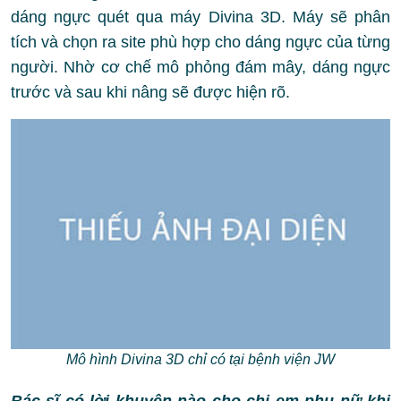
dáng ngực quét qua máy Divina 3D. Máy sẽ phân
tích và chọn ra site phù hợp cho dáng ngực của từng
người. Nhờ cơ chế mô phỏng đám mây, dáng ngực
trước và sau khi nâng sẽ được hiện rõ.
Mô hình Divina 3D chỉ có tại bệnh viện JW
Bác sĩ có lời khuyên nào cho chị em phụ nữ khi