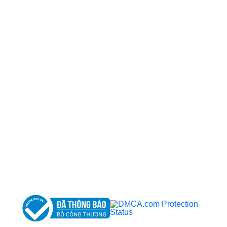
CÔNG TY TNHH BỆNH VIỆN JW HÀN QUỐC
50 Tôn Thất Tùng, Phường Bến Thành, TP.HCM
0968681111
-
0964845399
-
0936105764
cskh.benhvienjw@gmail.com
MST: 3602494834 do sở kế hoạch và đầu tư
TP.HCM cấp ngày 10/05/2011
DỊCH VỤ NỔI BẬT
➤
Phẫu thuật thẩm mỹ
➤
Răng hàm mặt
➤
Trẻ hóa & điều trị da