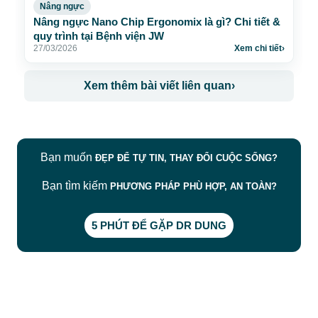
Nâng ngực
Nâng ngực Nano Chip Ergonomix là gì? Chi tiết &
quy trình tại Bệnh viện JW
27/03/2026
Xem chi tiết
›
Xem thêm bài viết liên quan
›
Bạn muốn
ĐẸP ĐỂ TỰ TIN, THAY ĐỔI CUỘC SỐNG?
Bạn tìm kiếm
PHƯƠNG PHÁP PHÙ HỢP, AN TOÀN?
5 PHÚT ĐỂ GẶP DR DUNG