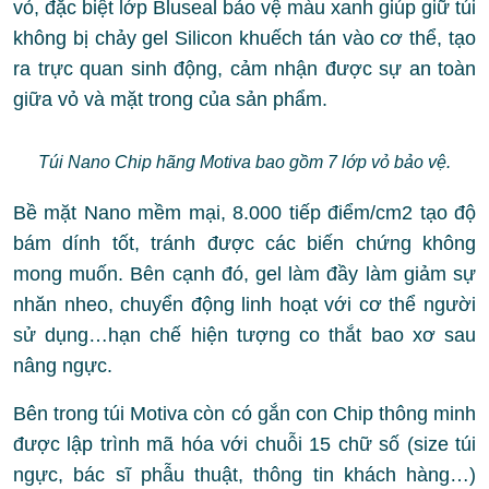
vỏ, đặc biệt lớp Bluseal bảo vệ màu xanh giúp giữ túi
không bị chảy gel Silicon khuếch tán vào cơ thể, tạo
ra trực quan sinh động, cảm nhận được sự an toàn
giữa vỏ và mặt trong của sản phẩm.
Túi Nano Chip hãng Motiva bao gồm 7 lớp vỏ bảo vệ.
Bề mặt Nano mềm mại, 8.000 tiếp điểm/cm2 tạo độ
bám dính tốt, tránh được các biến chứng không
mong muốn. Bên cạnh đó, gel làm đầy làm giảm sự
nhăn nheo, chuyển động linh hoạt với cơ thể người
sử dụng…hạn chế hiện tượng co thắt bao xơ sau
nâng ngực.
Bên trong túi Motiva còn có gắn con Chip thông minh
được lập trình mã hóa với chuỗi 15 chữ số (size túi
ngực, bác sĩ phẫu thuật, thông tin khách hàng…)