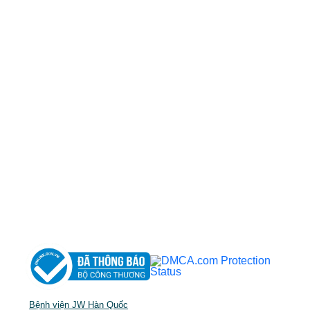
50 Tôn Thất Tùng, Phường Bến Thành, TP.HCM
0968681111
-
0964845399
-
0936105764
cskh.benhvienjw@gmail.com
MST: 3602494834 do sở kế hoạch và đầu tư
TP.HCM cấp ngày 10/05/2011
DỊCH VỤ NỔI BẬT
➤
Phẫu thuật thẩm mỹ
➤
Răng hàm mặt
➤
Trẻ hóa & điều trị da
Bệnh viện JW Hàn Quốc