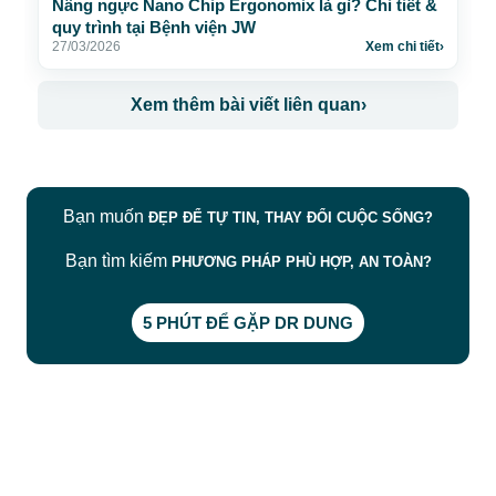
Nâng ngực Nano Chip Ergonomix là gì? Chi tiết &
quy trình tại Bệnh viện JW
27/03/2026
Xem chi tiết
›
Xem thêm bài viết liên quan
›
Bạn muốn
ĐẸP ĐỂ TỰ TIN, THAY ĐỔI CUỘC SỐNG?
Bạn tìm kiếm
PHƯƠNG PHÁP PHÙ HỢP, AN TOÀN?
5 PHÚT ĐỂ GẶP DR DUNG
CÔNG TY TNHH BỆNH VIỆN JW HÀN QUỐC