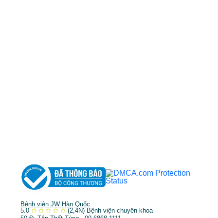
0968681111
-
0964845399
-
0936105764
cskh.benhvienjw@gmail.com
MST: 3602494834 do sở kế hoạch và đầu tư
TP.HCM cấp ngày 10/05/2011
DỊCH VỤ NỔI BẬT
➤
Phẫu thuật thẩm mỹ
➤
Răng hàm mặt
➤
Trẻ hóa & điều trị da
Bệnh viện JW Hàn Quốc
5.0
✩
✩
✩
✩
✩
(2,4N)
Bệnh viện chuyên khoa