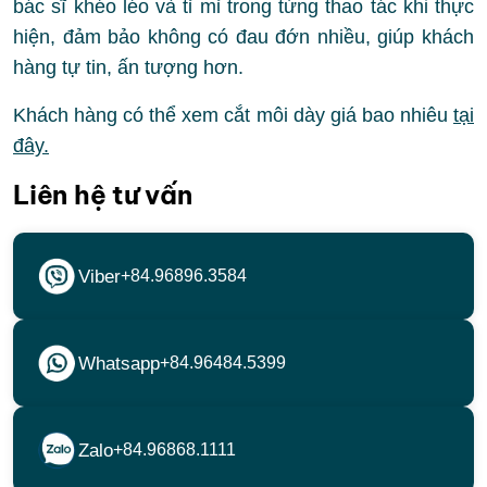
bác sĩ khéo léo và tỉ mỉ trong từng thao tác khi thực
hiện, đảm bảo không có đau đớn nhiều, giúp khách
hàng tự tin, ấn tượng hơn.
Khách hàng có thể xem cắt môi dày giá bao nhiêu
tại
đây.
Liên hệ tư vấn
Viber
+84.96896.3584
Whatsapp
+84.96484.5399
Zalo
+84.96868.1111