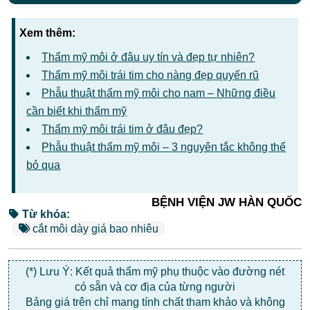
Xem thêm:
Thẩm mỹ môi ở đâu uy tín và đẹp tự nhiên?
Thẩm mỹ môi trái tim cho nàng đẹp quyến rũ
Phẫu thuật thẩm mỹ môi cho nam – Những điều
cần biết khi thẩm mỹ
Thẩm mỹ môi trái tim ở đâu đẹp?
Phẫu thuật thẩm mỹ môi – 3 nguyên tắc không thể
bỏ qua
BỆNH VIỆN JW HÀN QUỐC
Từ khóa:
cắt môi dày giá bao nhiêu
(*) Lưu Ý: Kết quả thẩm mỹ phụ thuộc vào đường nét
có sẵn và cơ địa của từng người
Bảng giá trên chỉ mang tính chất tham khảo và không