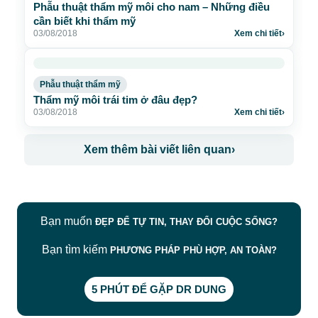
Phẫu thuật thẩm mỹ môi cho nam – Những điều
cần biết khi thẩm mỹ
03/08/2018
Xem chi tiết
›
Phẫu thuật thẩm mỹ
Thẩm mỹ môi trái tim ở đâu đẹp?
03/08/2018
Xem chi tiết
›
Xem thêm bài viết liên quan
›
Bạn muốn
ĐẸP ĐỂ TỰ TIN, THAY ĐỔI CUỘC SỐNG?
Bạn tìm kiếm
PHƯƠNG PHÁP PHÙ HỢP, AN TOÀN?
5 PHÚT ĐỂ GẶP DR DUNG