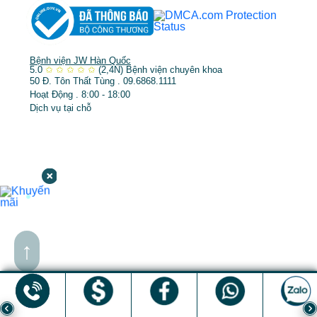
Bệnh viện JW Hàn Quốc
5.0
✩
✩
✩
✩
✩
(2,4N)
Bệnh viện chuyên khoa
50 Đ. Tôn Thất Tùng . 09.6868.1111
Hoạt Động . 8:00 - 18:00
Dịch vụ tại chỗ
↑