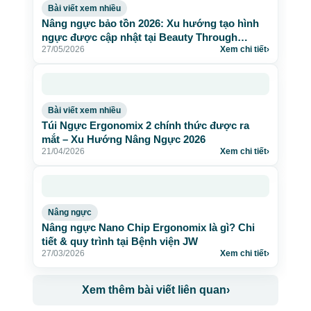
Bài viết xem nhiều
Nâng ngực bảo tồn 2026: Xu hướng tạo hình
ngực được cập nhật tại Beauty Through
27/05/2026
Xem chi tiết
›
Science
Bài viết xem nhiều
Túi Ngực Ergonomix 2 chính thức được ra
mắt – Xu Hướng Nâng Ngực 2026
21/04/2026
Xem chi tiết
›
Nâng ngực
Nâng ngực Nano Chip Ergonomix là gì? Chi
tiết & quy trình tại Bệnh viện JW
27/03/2026
Xem chi tiết
›
Xem thêm bài viết liên quan
›