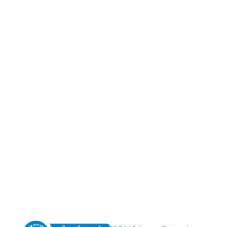
CÔNG TY TNHH BỆNH VIỆN JW HÀN QUỐC
50 Tôn Thất Tùng, Phường Bến Thành, TP.HCM
0968681111
-
0964845399
-
0936105764
cskh.benhvienjw@gmail.com
MST: 3602494834 do sở kế hoạch và đầu tư
TP.HCM cấp ngày 10/05/2011
DỊCH VỤ NỔI BẬT
➤
Phẫu thuật thẩm mỹ
➤
Răng hàm mặt
➤
Trẻ hóa & điều trị da