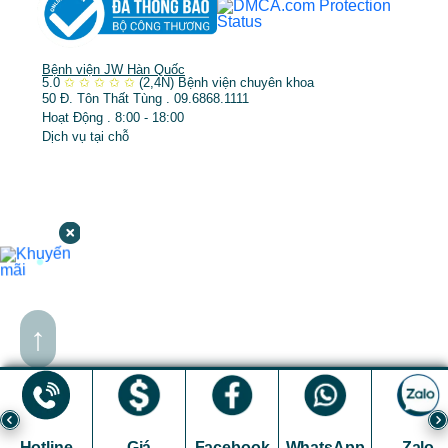
Bệnh viện JW Hàn Quốc
5.0
✩
✩
✩
✩
✩
(2,4N)
Bệnh viện chuyên khoa
50 Đ. Tôn Thất Tùng . 09.6868.1111
Hoạt Động . 8:00 - 18:00
Dịch vụ tại chỗ
↑
Hotline
Giá
Facebook
WhatsApp
Zalo