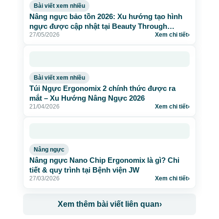
Bài viết xem nhiều
Nâng ngực bảo tồn 2026: Xu hướng tạo hình
ngực được cập nhật tại Beauty Through
27/05/2026
Xem chi tiết
›
Science
Bài viết xem nhiều
Túi Ngực Ergonomix 2 chính thức được ra
mắt – Xu Hướng Nâng Ngực 2026
21/04/2026
Xem chi tiết
›
Nâng ngực
Nâng ngực Nano Chip Ergonomix là gì? Chi
tiết & quy trình tại Bệnh viện JW
27/03/2026
Xem chi tiết
›
Xem thêm bài viết liên quan
›