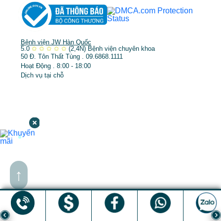
Bệnh viện JW Hàn Quốc
5.0
✩
✩
✩
✩
✩
(2,4N)
Bệnh viện chuyên khoa
50 Đ. Tôn Thất Tùng . 09.6868.1111
Hoạt Động . 8:00 - 18:00
Dịch vụ tại chỗ
↑