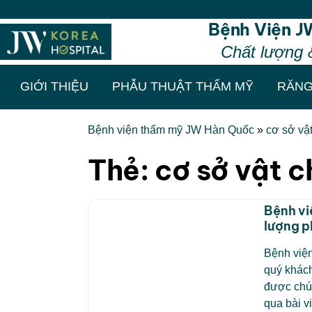
Bệnh Viện J
Chất lượng 
GIỚI THIỆU
PHẪU THUẬT THẨM MỸ
RĂNG
Bệnh viện thẩm mỹ JW Hàn Quốc
»
cơ sở vật
Thẻ:
cơ sở vật c
Bệnh vi
lượng p
Bệnh việ
quý khách
được chú 
qua bài v