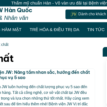
Thẩm mỹ chuẩn Hàn - Vô vàn ưu đãi tại Bệnh viện JW|
W Hàn Quốc
Dành cho khách
& Nhân văn
 HÀM MẶT
TRẺ HÓA & ĐIỀU TRỊ DA
TIN TỨC
 chất
hất
ện JW: Nâng tầm nhan sắc, hướng đến chất
hục vụ 5 sao
n JW luôn hướng đến chất lượng phục vụ 5 sao đến
 hàng. Tất cả công nghệ, cơ sở vật chất tại JW đều
trọng và lựa chọn những thứ tốt nhất. Hãy cùng xem
iết sau để tìm hiểu thêm nhé! Bệnh viện JW Vị trí đắc