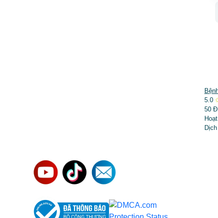
DỊCH VỤ NỔI BẬT
Bệnh
5.0
➤
Phẫu thuật thẩm mỹ
50 Đ
Hoạt
➤
Răng hàm mặt
Dịch
➤
Trẻ hóa & điều trị da