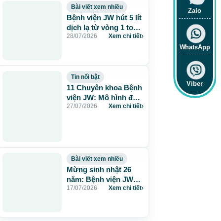
Bài viết xem nhiều
Zalo
Bệnh viện JW hút 5 lít
dịch lạ từ vòng 1 to
28/07/2026
Xem chi tiết
›
115cm do tiêm mỡ
nhân tạo
WhatsApp
Tin nổi bật
Viber
11 Chuyên khoa Bệnh
viện JW: Mô hình đa
27/07/2026
Xem chi tiết
›
khoa chuẩn Hàn chăm
sóc sức khỏe toàn
diện
Bài viết xem nhiều
Mừng sinh nhật 26
năm: Bệnh viện JW
17/07/2026
Xem chi tiết
›
tặng 260 suất thẩm
mỹ 0 đồng