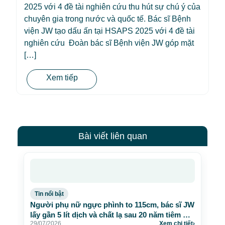
2025 với 4 đề tài nghiên cứu thu hút sự chú ý của
chuyên gia trong nước và quốc tế. Bác sĩ Bệnh
viện JW tạo dấu ấn tại HSAPS 2025 với 4 đề tài
nghiên cứu Đoàn bác sĩ Bệnh viện JW góp mặt
[…]
Xem tiếp
Bài viết liên quan
Tin nổi bật
Người phụ nữ ngực phình to 115cm, bác sĩ JW
lấy gần 5 lít dịch và chất lạ sau 20 năm tiêm mỡ
29/07/2026
Xem chi tiết
›
nhân tạo