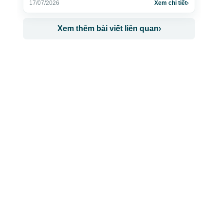
17/07/2026
Xem chi tiết
›
Xem thêm bài viết liên quan
›
CÔNG TY TNHH BỆNH VIỆN JW HÀN QUỐC
50 Tôn Thất Tùng, Phường Bến Thành, TP.HCM
0968681111
-
0964845399
-
0936105764
cskh.benhvienjw@gmail.com
MST: 3602494834 do sở kế hoạch và đầu tư
TP.HCM cấp ngày 10/05/2011
DỊCH VỤ NỔI BẬT
➤
Phẫu thuật thẩm mỹ