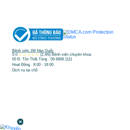
➤
Răng hàm mặt
➤
Trẻ hóa & điều trị da
Bệnh viện JW Hàn Quốc
5.0
✩
✩
✩
✩
✩
(2,4N)
Bệnh viện chuyên khoa
50 Đ. Tôn Thất Tùng . 09.6868.1111
Hoạt Động . 8:00 - 18:00
Dịch vụ tại chỗ