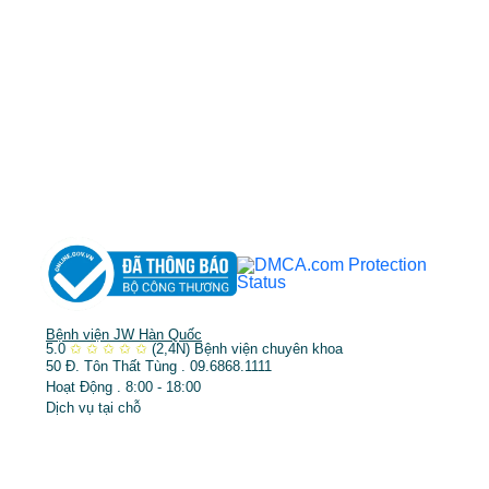
MST: 3602494834 do sở kế hoạch và đầu tư
TP.HCM cấp ngày 10/05/2011
DỊCH VỤ NỔI BẬT
➤
Phẫu thuật thẩm mỹ
➤
Răng hàm mặt
➤
Trẻ hóa & điều trị da
Bệnh viện JW Hàn Quốc
5.0
✩
✩
✩
✩
✩
(2,4N)
Bệnh viện chuyên khoa
50 Đ. Tôn Thất Tùng . 09.6868.1111
Hoạt Động . 8:00 - 18:00
Dịch vụ tại chỗ