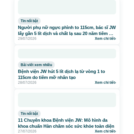
Tin nổi bật
Người phụ nữ ngực phình to 115cm, bác sĩ JW
lấy gần 5 lít dịch và chất lạ sau 20 năm tiêm mỡ
29/07/2026
Xem chi tiết
›
nhân tạo
Bài viết xem nhiều
Bệnh viện JW hút 5 lít dịch lạ từ vòng 1 to
115cm do tiêm mỡ nhân tạo
28/07/2026
Xem chi tiết
›
Tin nổi bật
11 Chuyên khoa Bệnh viện JW: Mô hình đa
khoa chuẩn Hàn chăm sóc sức khỏe toàn diện
27/07/2026
Xem chi tiết
›