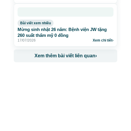
Bài viết xem nhiều
Mừng sinh nhật 26 năm: Bệnh viện JW tặng
260 suất thẩm mỹ 0 đồng
17/07/2026
Xem chi tiết
›
Xem thêm bài viết liên quan
›
CÔNG TY TNHH BỆNH VIỆN JW HÀN QUỐC
50 Tôn Thất Tùng, Phường Bến Thành, TP.HCM
0968681111
-
0964845399
-
0936105764
cskh.benhvienjw@gmail.com