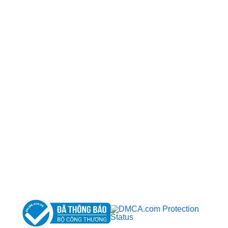
CÔNG TY TNHH BỆNH VIỆN JW HÀN QUỐC
50 Tôn Thất Tùng, Phường Bến Thành, TP.HCM
0968681111
-
0964845399
-
0936105764
cskh.benhvienjw@gmail.com
MST: 3602494834 do sở kế hoạch và đầu tư
TP.HCM cấp ngày 10/05/2011
DỊCH VỤ NỔI BẬT
➤
Phẫu thuật thẩm mỹ
➤
Răng hàm mặt
➤
Trẻ hóa & điều trị da