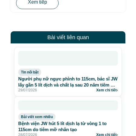
Xem tiếp
Bài viết liên quan
Tin nổi bật
Người phụ nữ ngực phình to 115cm, bác sĩ JW
lấy gần 5 lít dịch và chất lạ sau 20 năm tiêm mỡ
29/07/2026
Xem chi tiết
›
nhân tạo
Bài viết xem nhiều
Bệnh viện JW hút 5 lít dịch lạ từ vòng 1 to
115cm do tiêm mỡ nhân tạo
28/07/2026
Xem chi tiết
›