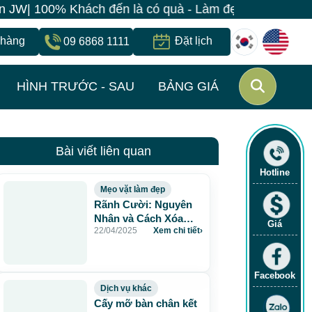
| 100% Khách đến là có quà - Làm đẹp đồng giá chỉ 499
 hàng
Đặt lịch
09 6868 1111
HÌNH TRƯỚC - SAU
BẢNG GIÁ
Bài viết liên quan
Hotline
Mẹo vặt làm đẹp
Rãnh Cười: Nguyên
Nhân và Cách Xóa
Giá
22/04/2025
Xem chi tiết
›
Nếp Nhăn, Trẻ Hóa
Gương Mặt
Facebook
Dịch vụ khác
Cấy mỡ bàn chân kết