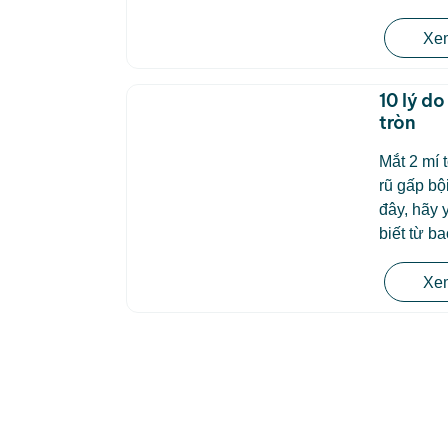
Xem
10 lý d
tròn
Mắt 2 mí 
rũ gấp bộ
đây, hãy 
biết từ b
Xem