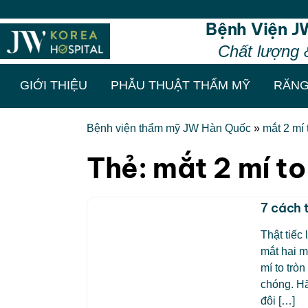
Bệnh Viện J
Chất lượng 
GIỚI THIỆU
PHẪU THUẬT THẨM MỸ
RĂNG
Bệnh viện thẩm mỹ JW Hàn Quốc
»
mắt 2 mí 
Thẻ:
mắt 2 mí to
7 cách 
Thật tiếc
mắt hai m
mí to trò
chóng. Hã
đôi […]