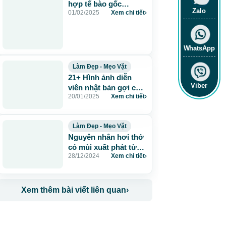
hợp tế bào gốc
Zalo
01/02/2025
Xem chi tiết
›
MULTI+ – Bí quyết trẻ
hóa chỉ trong 60 phút
WhatsApp
Làm Đẹp - Mẹo Vặt
21+ Hình ảnh diễn
Viber
viên nhật bản gợi cảm
20/01/2025
Xem chi tiết
›
vô cùng sexy
Làm Đẹp - Mẹo Vặt
Nguyên nhân hơi thở
có mùi xuất phát từ
28/12/2024
Xem chi tiết
›
đâu?
Xem thêm bài viết liên quan
›