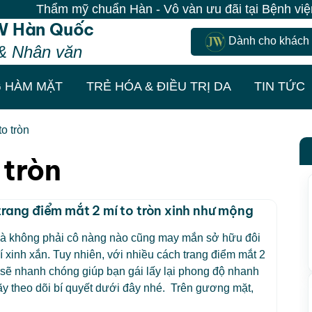
Thẩm mỹ chuẩn Hàn - Vô vàn ưu đãi tại Bệnh viện JW
W Hàn Quốc
Dành cho khách
& Nhân văn
 HÀM MẶT
TRẺ HÓA & ĐIỀU TRỊ DA
TIN TỨC
to tròn
 tròn
trang điểm mắt 2 mí to tròn xinh như mộng
 là không phải cô nàng nào cũng may mắn sở hữu đôi
í xinh xắn. Tuy nhiên, với nhiều cách trang điểm mắt 2
n sẽ nhanh chóng giúp bạn gái lấy lại phong độ nhanh
y theo dõi bí quyết dưới đây nhé. Trên gương mặt,