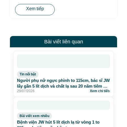
Xem tiếp
Bài viết liên quan
Tin nổi bật
Người phụ nữ ngực phình to 115cm, bác sĩ JW
lấy gần 5 lít dịch và chất lạ sau 20 năm tiêm mỡ
29/07/2026
Xem chi tiết
›
nhân tạo
Bài viết xem nhiều
Bệnh viện JW hút 5 lít dịch lạ từ vòng 1 to