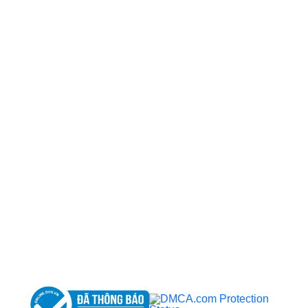
CÔNG TY TNHH BỆNH VIỆN JW HÀN QUỐC
50 Tôn Thất Tùng, Phường Bến Thành, TP.HCM
0968681111
-
0964845399
-
0936105764
cskh.benhvienjw@gmail.com
MST: 3602494834 do sở kế hoạch và đầu tư
TP.HCM cấp ngày 10/05/2011
DỊCH VỤ NỔI BẬT
➤
Phẫu thuật thẩm mỹ
➤
Răng hàm mặt
➤
Trẻ hóa & điều trị da