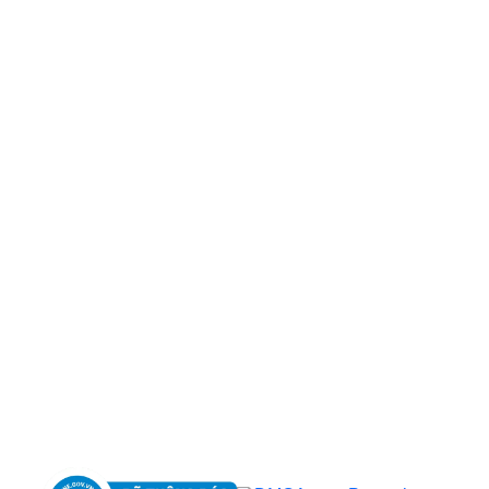
CÔNG TY TNHH BỆNH VIỆN JW HÀN QUỐC
50 Tôn Thất Tùng, Phường Bến Thành, TP.HCM
0968681111
-
0964845399
-
0936105764
cskh.benhvienjw@gmail.com
MST: 3602494834 do sở kế hoạch và đầu tư
TP.HCM cấp ngày 10/05/2011
DỊCH VỤ NỔI BẬT
➤
Phẫu thuật thẩm mỹ
➤
Răng hàm mặt
➤
Trẻ hóa & điều trị da