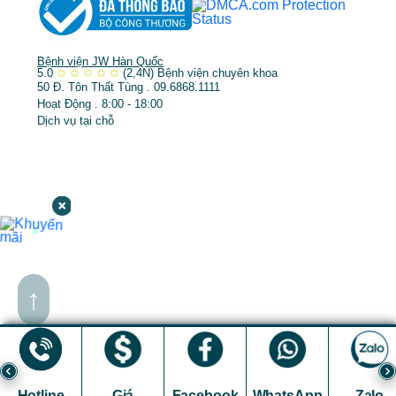
Bệnh viện JW Hàn Quốc
5.0
✩
✩
✩
✩
✩
(2,4N)
Bệnh viện chuyên khoa
50 Đ. Tôn Thất Tùng . 09.6868.1111
Hoạt Động . 8:00 - 18:00
Dịch vụ tại chỗ
↑
Hotline
Giá
Facebook
WhatsApp
Zalo