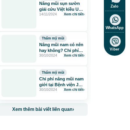
Nâng mũi sụn sườn
Zalo
giải cứu Việt kiều U50
14/11/2024
Xem chi tiết
›
mũi co rút 20 năm
WhatsApp
Thẩm mỹ mũi
Nâng mũi nam có nên
Viber
hay không? Chi phí
30/10/2024
Xem chi tiết
›
bao nhiêu?
Thẩm mỹ mũi
Chi phí nâng mũi nam
giới tại Bệnh viện JW
30/10/2024
Xem chi tiết
›
như thế nào?
Xem thêm bài viết liên quan
›