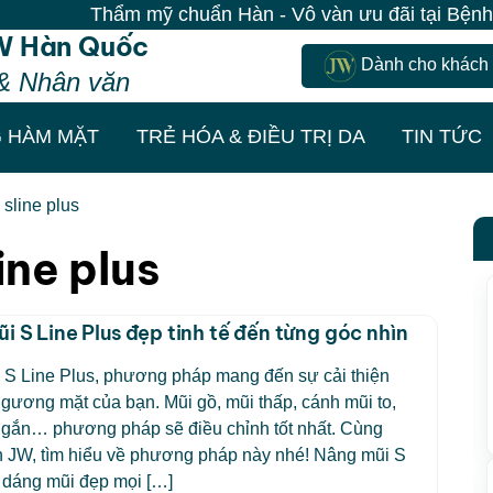
Thẩm mỹ chuẩn Hàn - Vô vàn ưu đãi tại Bệnh việ
W Hàn Quốc
Dành cho khách
& Nhân văn
 HÀM MẶT
TRẺ HÓA & ĐIỀU TRỊ DA
TIN TỨC
sline plus
ine plus
i S Line Plus đẹp tinh tế đến từng góc nhìn
 S Line Plus, phương pháp mang đến sự cải thiện
 gương mặt của bạn. Mũi gồ, mũi thấp, cánh mũi to,
ngắn… phương pháp sẽ điều chỉnh tốt nhất. Cùng
n JW, tìm hiểu về phương pháp này nhé! Nâng mũi S
 dáng mũi đẹp mọi […]