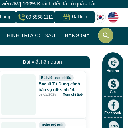
n JW| 100% Khách đến là có quà - Làm đẹp đồng giá chỉ
 hàng
Đặt lịch
09 6868 1111
HÌNH TRƯỚC - SAU
BẢNG GIÁ
Bài viết liên quan
Hotline
Bài viết xem nhiều
Bác sĩ Tú Dung cảnh
báo vụ nữ sinh 14
Giá
08/02/2025
Xem chi tiết
›
tuổi suýt mù mắt vì tự
tiêm filler nâng mũi tại
nhà
Facebook
Thẩm mỹ mũi