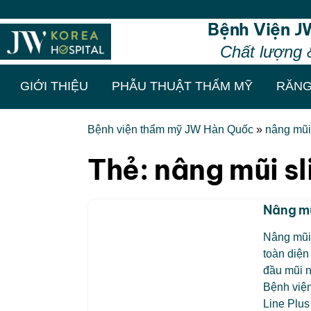
Bệnh Viện J
Chất lượng 
GIỚI THIỆU
PHẪU THUẬT THẨM MỸ
RĂNG
Bệnh viện thẩm mỹ JW Hàn Quốc
»
nâng mũi 
Thẻ:
nâng mũi sl
Nâng mũ
Nâng mũi
toàn diện
đầu mũi 
Bệnh việ
Line Plus