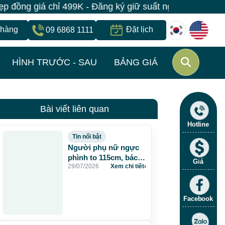
ng giá chỉ 499K - Đăng ký giữ suất ngay | Bệnh viện J
 hàng
Đặt lịch
09 6868 1111
HÌNH TRƯỚC - SAU
BẢNG GIÁ
Bài viết liên quan
Hotline
Tin nổi bật
Người phụ nữ ngực
phình to 115cm, bác sĩ
Giá
29/07/2026
Xem chi tiết
›
JW lấy gần 5 lít dịch
và chất lạ sau 20 năm
tiêm mỡ nhân tạo
Facebook