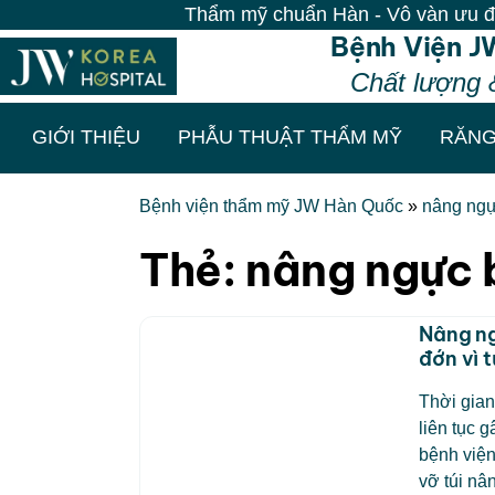
Thẩm mỹ chuẩn Hàn - Vô vàn ưu đãi tạ
Bệnh Viện J
Chất lượng 
GIỚI THIỆU
PHẪU THUẬT THẨM MỸ
RĂNG
Bệnh viện thẩm mỹ JW Hàn Quốc
»
nâng ngực
Thẻ:
nâng ngực b
Nâng ng
đớn vì t
Thời gian
liên tục 
bệnh viện
vỡ túi nâ