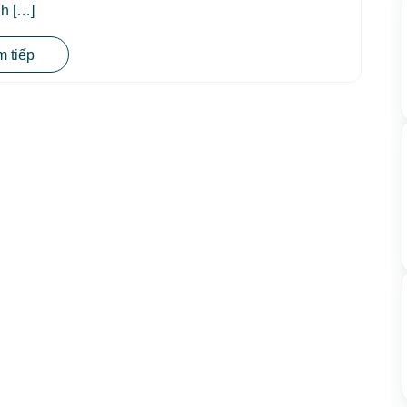
h […]
 tiếp