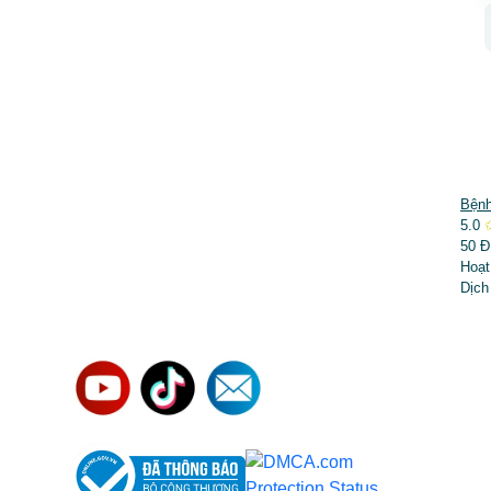
DỊCH VỤ NỔI BẬT
Bệnh
5.0
➤
Phẫu thuật thẩm mỹ
50 Đ
Hoạt
➤
Răng hàm mặt
Dịch
➤
Trẻ hóa & điều trị da