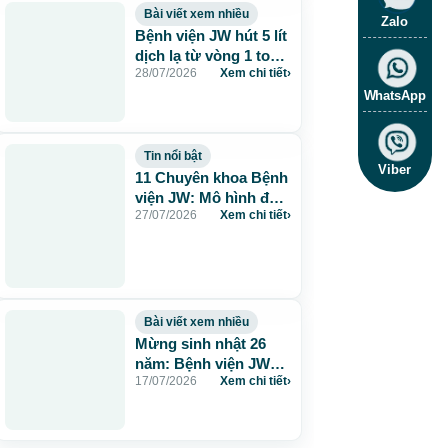
Bài viết xem nhiều
Zalo
Bệnh viện JW hút 5 lít
dịch lạ từ vòng 1 to
28/07/2026
Xem chi tiết
›
115cm do tiêm mỡ
nhân tạo
WhatsApp
Tin nổi bật
Viber
11 Chuyên khoa Bệnh
viện JW: Mô hình đa
27/07/2026
Xem chi tiết
›
khoa chuẩn Hàn chăm
sóc sức khỏe toàn
diện
Bài viết xem nhiều
Mừng sinh nhật 26
năm: Bệnh viện JW
17/07/2026
Xem chi tiết
›
tặng 260 suất thẩm
mỹ 0 đồng