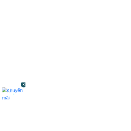
CÔNG TY TNHH BỆNH VIỆN JW HÀN
QUỐC
50 Tôn Thất Tùng, Phường Bến Thành,
TP.HCM
0968681111
-
0964845399
-
0936105764
cskh.benhvienjw@gmail.com
MST: 3602494834 do sở kế hoạch và đầu tư
TP.HCM cấp ngày 10/05/2011