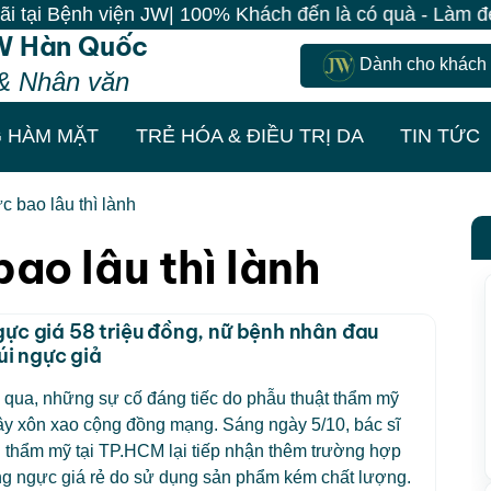
i Bệnh viện JW| 100% Khách đến là có quà - Làm đẹp đồ
W Hàn Quốc
Dành cho khách
& Nhân văn
 HÀM MẶT
TRẺ HÓA & ĐIỀU TRỊ DA
TIN TỨC
 bao lâu thì lành
ao lâu thì lành
ực giá 58 triệu đồng, nữ bệnh nhân đau
úi ngực giả
 qua, những sự cố đáng tiếc do phẫu thuật thẩm mỹ
gây xôn xao cộng đồng mạng. Sáng ngày 5/10, bác sĩ
 thẩm mỹ tại TP.HCM lại tiếp nhận thêm trường hợp
ng ngực giá rẻ do sử dụng sản phẩm kém chất lượng.