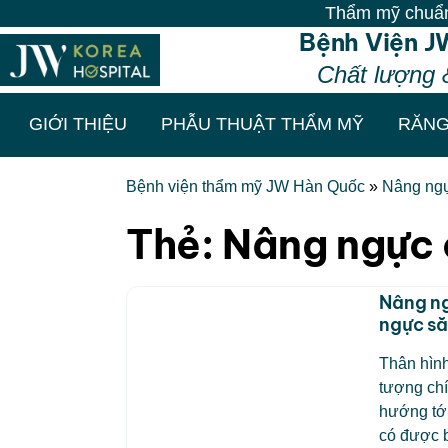
Thẩm mỹ chuẩn Hàn 
Bệnh Viện J
Chất lượng 
GIỚI THIỆU
PHẪU THUẬT THẨM MỸ
RĂNG
Bệnh viện thẩm mỹ JW Hàn Quốc
»
Nâng ngự
Thẻ:
Nâng ngực 
Nâng ng
ngực s
Thân hình
tượng chí
hướng tới
có được b