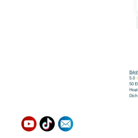
DỊCH VỤ NỔI BẬT
Bệnh
5.0
➤
Phẫu thuật thẩm mỹ
50 Đ
Hoạt
➤
Răng hàm mặt
Dịch
➤
Trẻ hóa & điều trị da