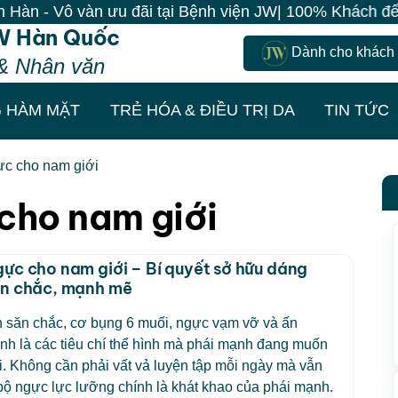
- Vô vàn ưu đãi tại Bệnh viện JW| 100% Khách đến là c
W Hàn Quốc
Dành cho khách
& Nhân văn
 HÀM MẶT
TRẺ HÓA & ĐIỀU TRỊ DA
TIN TỨC
c cho nam giới
cho nam giới
ực cho nam giới – Bí quyết sở hữu dáng
ăn chắc, mạnh mẽ
 săn chắc, cơ bụng 6 muối, ngực vạm vỡ và ấn
nh là các tiêu chí thể hình mà phái mạnh đang muốn
. Không cần phải vất vả luyện tập mỗi ngày mà vẫn
ộ ngực lực lưỡng chính là khát khao của phái mạnh.