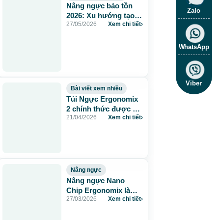
Nâng ngực bảo tồn
Zalo
2026: Xu hướng tạo
27/05/2026
Xem chi tiết
›
hình ngực được cập
nhật tại Beauty
Through Science
WhatsApp
Viber
Bài viết xem nhiều
Túi Ngực Ergonomix
2 chính thức được ra
21/04/2026
Xem chi tiết
›
mắt – Xu Hướng
Nâng Ngực 2026
Nâng ngực
Nâng ngực Nano
Chip Ergonomix là
27/03/2026
Xem chi tiết
›
gì? Chi tiết & quy
trình tại Bệnh viện JW