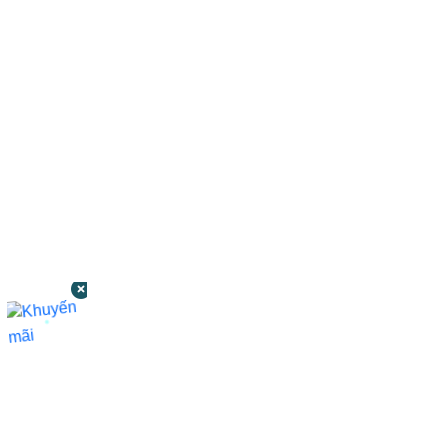
CÔNG TY TNHH BỆNH VIỆN JW HÀN
QUỐC
50 Tôn Thất Tùng, Phường Bến Thành,
TP.HCM
0968681111
-
0964845399
-
0936105764
cskh.benhvienjw@gmail.com
MST: 3602494834 do sở kế hoạch và đầu tư
TP.HCM cấp ngày 10/05/2011