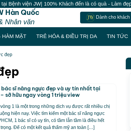
Bệnh viện JW| 100% Khách đến là có quà - Làm đẹp đồn
W Hàn Quốc
Dành cho khách
& Nhân văn
 HÀM MẶT
TRẺ HÓA & ĐIỀU TRỊ DA
TIN TỨC
ực đẹp
đẹp
 bác sĩ nâng ngực đẹp và uy tín nhất tại
 sỡ hữu ngay vòng 1 triệu view
òng 1 là một trong những dịch vụ được rất nhiều chị
ộng hiện nay. Việc tìm kiếm một bác sĩ nâng ngực
PHCM, 1 bác sĩ có uy tín, có tầm lẫn tầm là điều hết
trọng. Để có một kết quả thẩm mỹ an toàn […]