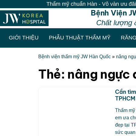
Thẩm mỹ chuẩn Hàn - Vô vàn ưu đãi tại 
Bệnh Viện J
Chất lượng 
GIỚI THIỆU
PHẪU THUẬT THẨM MỸ
RĂNG
Bệnh viện thẩm mỹ JW Hàn Quốc
»
nâng ng
Thẻ:
nâng ngực 
Cần tìm
TPHCM –
Thẩm mỹ v
em ưa chu
đẹp tại T
sức quan 