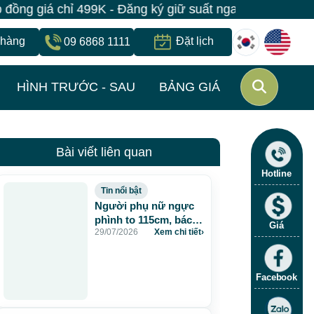
g giá chỉ 499K - Đăng ký giữ suất ngay | Bệnh viện JW
 hàng
Đặt lịch
09 6868 1111
HÌNH TRƯỚC - SAU
BẢNG GIÁ
Bài viết liên quan
Hotline
Tin nổi bật
Người phụ nữ ngực
phình to 115cm, bác sĩ
Giá
29/07/2026
Xem chi tiết
›
JW lấy gần 5 lít dịch
và chất lạ sau 20 năm
tiêm mỡ nhân tạo
Facebook