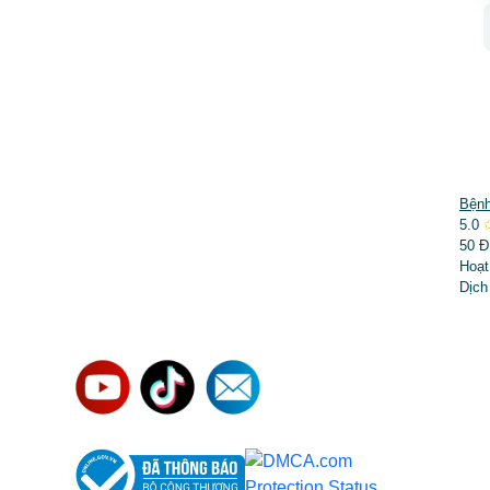
DỊCH VỤ NỔI BẬT
Bệnh
5.0
➤
Phẫu thuật thẩm mỹ
50 Đ
Hoạt
➤
Răng hàm mặt
Dịch
➤
Trẻ hóa & điều trị da