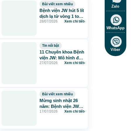
Bài viết xem nhiều
Zalo
Bệnh viện JW hút 5 lít
dịch lạ từ vòng 1 to
28/07/2026
Xem chi tiết
›
115cm do tiêm mỡ
nhân tạo
WhatsApp
Tin nổi bật
Viber
11 Chuyên khoa Bệnh
viện JW: Mô hình đa
27/07/2026
Xem chi tiết
›
khoa chuẩn Hàn chăm
sóc sức khỏe toàn
diện
Bài viết xem nhiều
Mừng sinh nhật 26
năm: Bệnh viện JW
17/07/2026
Xem chi tiết
›
tặng 260 suất thẩm
mỹ 0 đồng