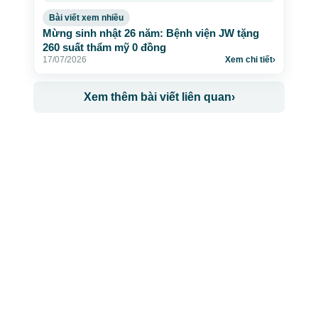
Bài viết xem nhiều
Mừng sinh nhật 26 năm: Bệnh viện JW tặng
260 suất thẩm mỹ 0 đồng
17/07/2026
Xem chi tiết
›
Xem thêm bài viết liên quan
›
CÔNG TY TNHH BỆNH VIỆN JW HÀN QUỐC
50 Tôn Thất Tùng, Phường Bến Thành, TP.HCM
0968681111
-
0964845399
-
0936105764
cskh.benhvienjw@gmail.com
MST: 3602494834 do sở kế hoạch và đầu tư
TP.HCM cấp ngày 10/05/2011