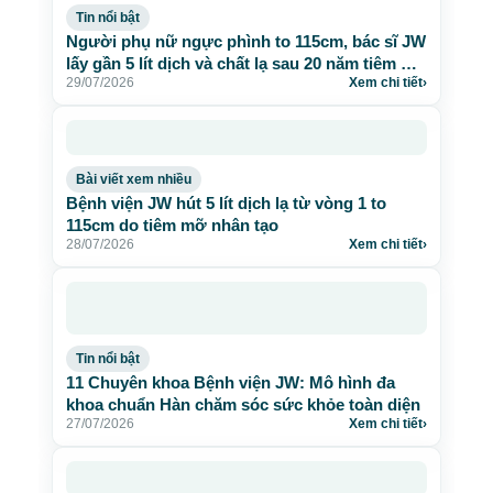
Tin nổi bật
Người phụ nữ ngực phình to 115cm, bác sĩ JW
lấy gần 5 lít dịch và chất lạ sau 20 năm tiêm mỡ
29/07/2026
Xem chi tiết
›
nhân tạo
Bài viết xem nhiều
Bệnh viện JW hút 5 lít dịch lạ từ vòng 1 to
115cm do tiêm mỡ nhân tạo
28/07/2026
Xem chi tiết
›
Tin nổi bật
11 Chuyên khoa Bệnh viện JW: Mô hình đa
khoa chuẩn Hàn chăm sóc sức khỏe toàn diện
27/07/2026
Xem chi tiết
›