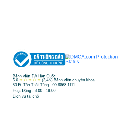
DỊCH VỤ NỔI BẬT
➤
Phẫu thuật thẩm mỹ
➤
Răng hàm mặt
➤
Trẻ hóa & điều trị da
Bệnh viện JW Hàn Quốc
5.0
✩
✩
✩
✩
✩
(2,4N)
Bệnh viện chuyên khoa
50 Đ. Tôn Thất Tùng . 09.6868.1111
Hoạt Động . 8:00 - 18:00
Dịch vụ tại chỗ