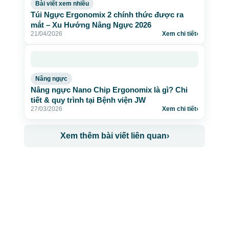
Bài viết xem nhiều
Túi Ngực Ergonomix 2 chính thức được ra
mắt – Xu Hướng Nâng Ngực 2026
21/04/2026
Xem chi tiết
›
Nâng ngực
Nâng ngực Nano Chip Ergonomix là gì? Chi
tiết & quy trình tại Bệnh viện JW
27/03/2026
Xem chi tiết
›
Xem thêm bài viết liên quan
›
CÔNG TY TNHH BỆNH VIỆN JW HÀN QUỐC
50 Tôn Thất Tùng, Phường Bến Thành, TP.HCM