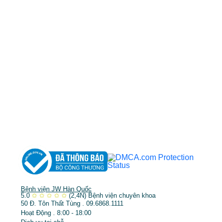
0968681111
-
0964845399
-
0936105764
cskh.benhvienjw@gmail.com
MST: 3602494834 do sở kế hoạch và đầu tư
TP.HCM cấp ngày 10/05/2011
DỊCH VỤ NỔI BẬT
➤
Phẫu thuật thẩm mỹ
➤
Răng hàm mặt
➤
Trẻ hóa & điều trị da
Bệnh viện JW Hàn Quốc
5.0
✩
✩
✩
✩
✩
(2,4N)
Bệnh viện chuyên khoa
50 Đ. Tôn Thất Tùng . 09.6868.1111
Hoạt Động . 8:00 - 18:00