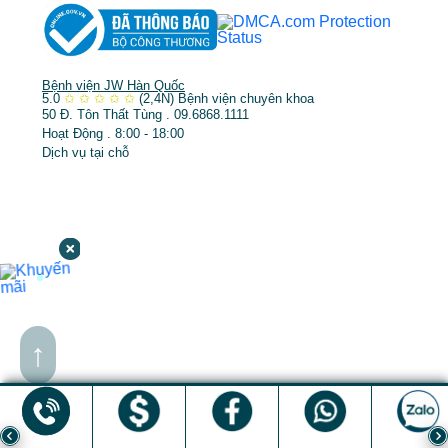
Bệnh viện JW Hàn Quốc
5.0
✩
✩
✩
✩
✩
(2,4N)
Bệnh viện chuyên khoa
50 Đ. Tôn Thất Tùng . 09.6868.1111
Hoạt Động . 8:00 - 18:00
Dịch vụ tại chỗ
↑