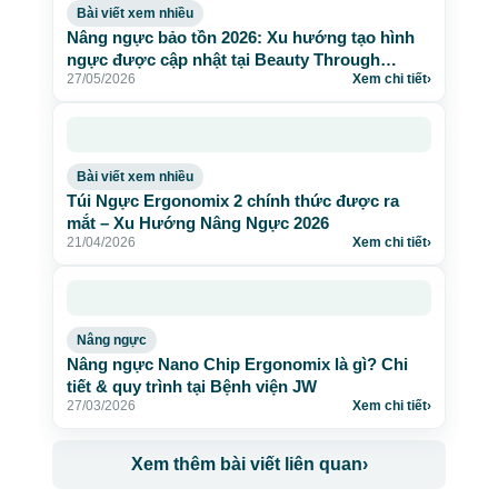
Bài viết xem nhiều
Nâng ngực bảo tồn 2026: Xu hướng tạo hình
ngực được cập nhật tại Beauty Through
27/05/2026
Xem chi tiết
›
Science
Bài viết xem nhiều
Túi Ngực Ergonomix 2 chính thức được ra
mắt – Xu Hướng Nâng Ngực 2026
21/04/2026
Xem chi tiết
›
Nâng ngực
Nâng ngực Nano Chip Ergonomix là gì? Chi
tiết & quy trình tại Bệnh viện JW
27/03/2026
Xem chi tiết
›
Xem thêm bài viết liên quan
›