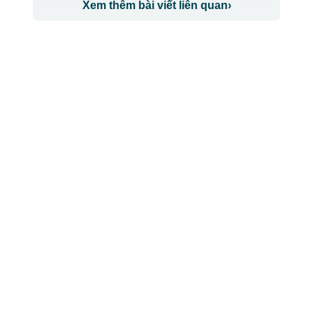
Xem thêm bài viết liên quan
›
CÔNG TY TNHH BỆNH VIỆN JW HÀN QUỐC
50 Tôn Thất Tùng, Phường Bến Thành, TP.HCM
0968681111
-
0964845399
-
0936105764
cskh.benhvienjw@gmail.com
MST: 3602494834 do sở kế hoạch và đầu tư
TP.HCM cấp ngày 10/05/2011
DỊCH VỤ NỔI BẬT
➤
Phẫu thuật thẩm mỹ
➤
Răng hàm mặt
➤
Trẻ hóa & điều trị da