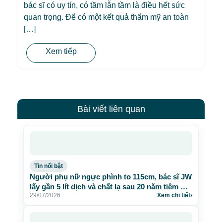
bác sĩ có uy tín, có tầm lẫn tầm là điều hết sức
quan trọng. Để có một kết quả thẩm mỹ an toàn
[…]
Xem tiếp
Bài viết liên quan
Tin nổi bật
Người phụ nữ ngực phình to 115cm, bác sĩ JW
lấy gần 5 lít dịch và chất lạ sau 20 năm tiêm mỡ
29/07/2026
Xem chi tiết
›
nhân tạo