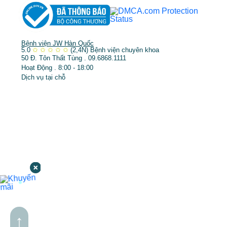
Bệnh viện JW Hàn Quốc
5.0
✩
✩
✩
✩
✩
(2,4N)
Bệnh viện chuyên khoa
50 Đ. Tôn Thất Tùng . 09.6868.1111
Hoạt Động . 8:00 - 18:00
Dịch vụ tại chỗ
↑