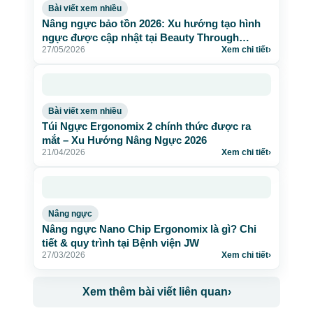
Bài viết xem nhiều
Nâng ngực bảo tồn 2026: Xu hướng tạo hình
ngực được cập nhật tại Beauty Through
27/05/2026
Xem chi tiết
›
Science
Bài viết xem nhiều
Túi Ngực Ergonomix 2 chính thức được ra
mắt – Xu Hướng Nâng Ngực 2026
21/04/2026
Xem chi tiết
›
Nâng ngực
Nâng ngực Nano Chip Ergonomix là gì? Chi
tiết & quy trình tại Bệnh viện JW
27/03/2026
Xem chi tiết
›
Xem thêm bài viết liên quan
›