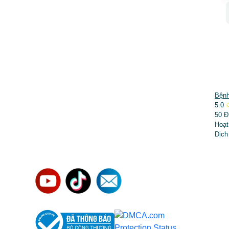
DỊCH VỤ NỔI BẬT
Bệnh
5.0
➤
Phẫu thuật thẩm mỹ
50 Đ
Hoạt
➤
Răng hàm mặt
Dịch
➤
Trẻ hóa & điều trị da