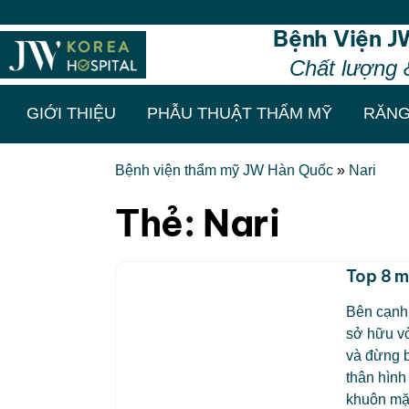
Bệnh Viện J
Chất lượng 
GIỚI THIỆU
PHẪU THUẬT THẨM MỸ
RĂNG
Bệnh viện thẩm mỹ JW Hàn Quốc
»
Nari
Thẻ:
Nari
Top 8 m
Bên cạnh 
sở hữu v
và đừng 
thân hình
khuôn mặ