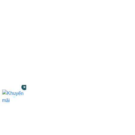
CÔNG TY TNHH BỆNH VIỆN JW HÀN
QUỐC
50 Tôn Thất Tùng, Phường Bến Thành,
TP.HCM
0968681111
-
0964845399
-
0936105764
cskh.benhvienjw@gmail.com
MST: 3602494834 do sở kế hoạch và đầu tư
TP.HCM cấp ngày 10/05/2011