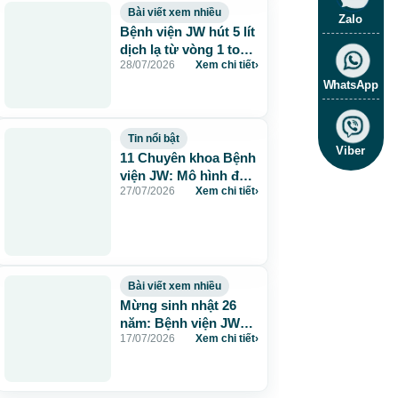
Bài viết xem nhiều
Zalo
Bệnh viện JW hút 5 lít
dịch lạ từ vòng 1 to
28/07/2026
Xem chi tiết
›
115cm do tiêm mỡ
nhân tạo
WhatsApp
Tin nổi bật
Viber
11 Chuyên khoa Bệnh
viện JW: Mô hình đa
27/07/2026
Xem chi tiết
›
khoa chuẩn Hàn chăm
sóc sức khỏe toàn
diện
Bài viết xem nhiều
Mừng sinh nhật 26
năm: Bệnh viện JW
17/07/2026
Xem chi tiết
›
tặng 260 suất thẩm
mỹ 0 đồng