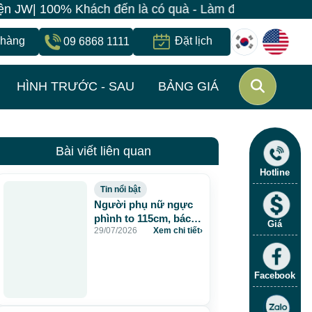
W| 100% Khách đến là có quà - Làm đẹp đồng giá chỉ 49
 hàng
Đặt lịch
09 6868 1111
HÌNH TRƯỚC - SAU
BẢNG GIÁ
Bài viết liên quan
Hotline
Tin nổi bật
Người phụ nữ ngực
phình to 115cm, bác sĩ
Giá
29/07/2026
Xem chi tiết
›
JW lấy gần 5 lít dịch
và chất lạ sau 20 năm
tiêm mỡ nhân tạo
Facebook