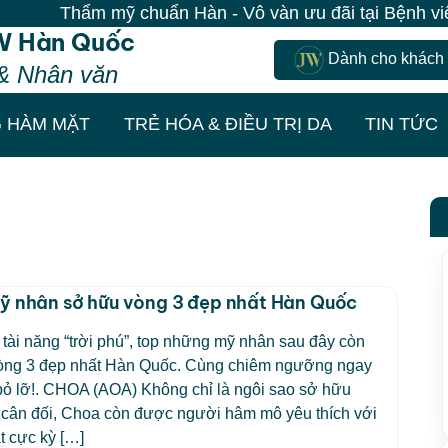
Thẩm mỹ chuẩn Hàn - Vô vàn ưu đãi tại Bệnh viện J
W Hàn Quốc
Dành cho khách
& Nhân văn
 HÀM MẶT
TRẺ HÓA & ĐIỀU TRỊ DA
TIN TỨC
ỹ nhân sở hữu vòng 3 đẹp nhất Hàn Quốc
tài năng “trời phú”, top những mỹ nhân sau đây còn
òng 3 đẹp nhất Hàn Quốc. Cùng chiêm ngưỡng ngay
bỏ lỡ!. CHOA (AOA) Không chỉ là ngôi sao sở hữu
 cân đối, Choa còn được người hâm mô yêu thích với
t cực kỳ […]