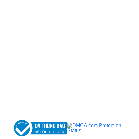
CÔNG TY TNHH BỆNH VIỆN JW HÀN QUỐC
50 Tôn Thất Tùng, Phường Bến Thành, TP.HCM
0968681111
-
0964845399
-
0936105764
cskh.benhvienjw@gmail.com
MST: 3602494834 do sở kế hoạch và đầu tư
TP.HCM cấp ngày 10/05/2011
DỊCH VỤ NỔI BẬT
➤
Phẫu thuật thẩm mỹ
➤
Răng hàm mặt
➤
Trẻ hóa & điều trị da