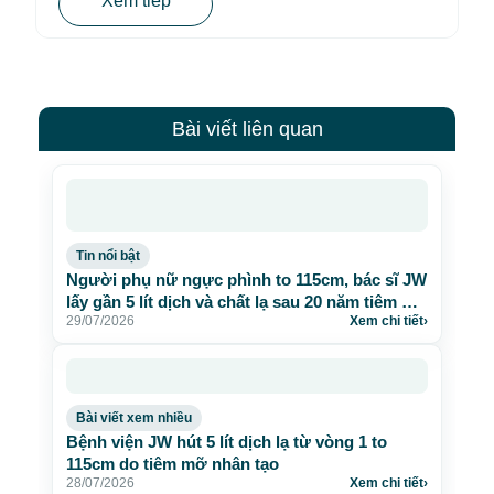
Xem tiếp
Bài viết liên quan
Tin nổi bật
Người phụ nữ ngực phình to 115cm, bác sĩ JW
lấy gần 5 lít dịch và chất lạ sau 20 năm tiêm mỡ
29/07/2026
Xem chi tiết
›
nhân tạo
Bài viết xem nhiều
Bệnh viện JW hút 5 lít dịch lạ từ vòng 1 to
115cm do tiêm mỡ nhân tạo
28/07/2026
Xem chi tiết
›